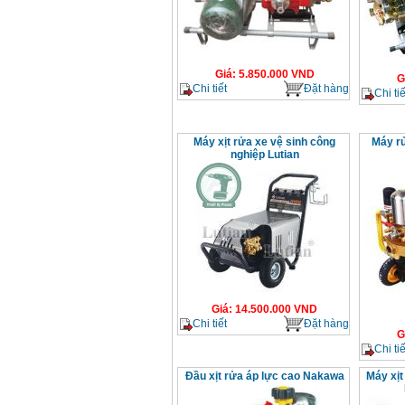
Giá
:
5.850.000
VND
G
Chi tiết
Đặt hàng
Chi tiế
Máy xịt rửa xe vệ sinh công
Máy r
nghiệp Lutian
Giá
:
14.500.000
VND
Chi tiết
Đặt hàng
G
Chi tiế
Đầu xịt rửa áp lực cao Nakawa
Máy xịt