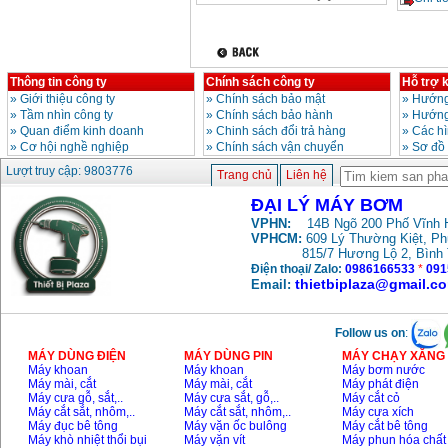
Thông tin công ty
Chính sách công ty
Hỗ trợ 
»
Giới thiệu công ty
»
Chính sách bảo mật
»
Hướng
»
Tầm nhìn công ty
»
Chính sách bảo hành
»
Hướng
»
Quan điểm kinh doanh
»
Chinh sách đổi trả hàng
»
Các h
»
Cơ hội nghề nghiệp
»
Chính sách vận chuyển
»
Sơ đồ
Lượt truy cập: 9803776
Trang chủ
Liên hệ
ĐẠI LÝ MÁY BƠM
VPHN:
14B Ngõ 200 Phố Vĩnh H
VPHCM:
609 Lý Thường Kiệt, P
815/7 Hương Lộ 2, Bình
Điện thoại/ Zalo:
0986166533
*
091
thietbiplaza@gmail.c
Email:
Follow us on
:
MÁY DÙNG ĐIỆN
MÁY DÙNG PIN
MÁY CHẠY XĂNG 
Máy khoan
Máy khoan
Máy bơm nước
Máy mài, cắt
Máy mài, cắt
Máy phát điện
Máy cưa gỗ, sắt,..
Máy cưa sắt, gỗ,..
Máy cắt cỏ
Máy cắt sắt, nhôm,..
Máy cắt sắt, nhôm,..
Máy cưa xích
Máy đục bê tông
Máy vặn ốc bulông
Máy cắt bê tông
Máy khò nhiệt thổi bụi
Máy vặn vít
Máy phun hóa chất