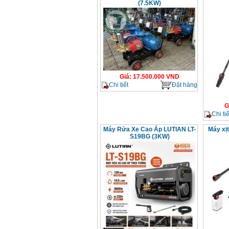
(7.5KW)
Giá
:
17.500.000
VND
Chi tiết
Đặt hàng
G
Chi tiế
Máy Rửa Xe Cao Áp LUTIAN LT-
Máy xị
S19BG (3KW)