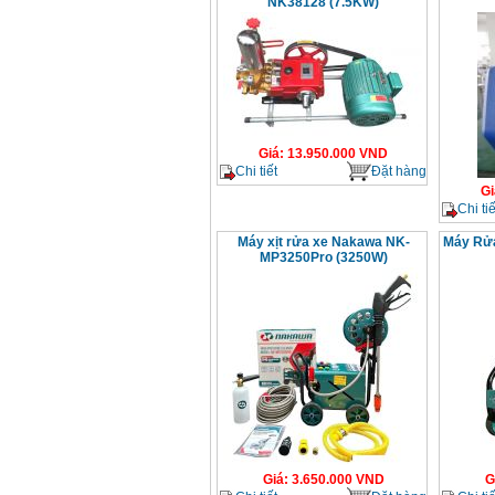
NK38128 (7.5KW)
Giá
:
13.950.000
VND
Chi tiết
Đặt hàng
Gi
Chi tiế
Máy xịt rửa xe Nakawa NK-
Máy Rử
MP3250Pro (3250W)
Giá
:
3.650.000
VND
G