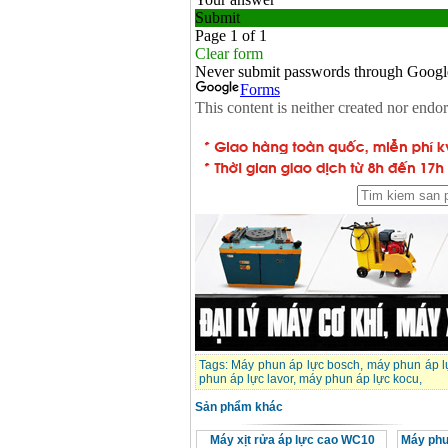
Máy rửa xe cao áp
Karcher HD 5/11 P
(2200W)
Giá
:
19990000
VND
Máy bơm hút giếng
sâu Shimizu PC260
(750W)
Giá
:
2950000
VND
Tags:
Máy phun áp lực bosch
,
máy phun áp l
phun áp lực lavor
,
máy phun áp lực kocu
,
Sản phẩm khác
Máy xịt rửa áp lực cao WC10
Máy phu