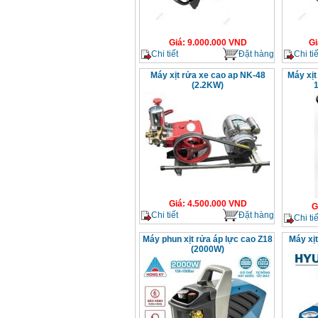
Giá
:
9.000.000
VND
Gi
Chi tiết
Đặt hàng
Chi tiế
Máy xịt rửa xe cao ap NK-48
Máy xịt
(2.2KW)
Giá
:
4.500.000
VND
G
Chi tiết
Đặt hàng
Chi tiế
Máy phun xịt rửa áp lực cao Z18
Máy xị
(2000W)