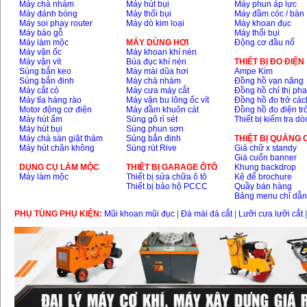
Máy chà nhám
Máy hút bụi
Máy phun áp lực
Máy đánh bóng
Máy thổi bụi
Máy đầm cóc / bàn
Máy soi phay router
Máy dò kim loại
Máy khoan đục
Máy bào gỗ
Máy thổi bụi
Máy làm mộc
MÁY DÙNG HƠI
Động cơ đầu nổ
Máy vặn ốc
Máy khoan khí nén
Máy vặn vít
Búa đục khí nén
THIÊT BỊ ĐO ĐIỆN
Súng bắn keo
Máy mài dũa hơi
Ampe Kìm
Súng bắn đinh
Máy chà nhám
Đồng hồ vạn năng
Máy cắt cỏ
Máy cưa máy cắt
Đồng hồ chỉ thị ph
Máy tỉa hàng rào
Máy vặn bu lông ốc vít
Đồng hồ đo trở các
Motor động cơ điện
Máy đầm khuôn cát
Đồng hồ đo điện tr
Máy hút ẩm
Súng gõ rỉ sét
Thiết bị kiểm tra d
Máy hút bụi
Súng phun sơn
Máy chà sàn giặt thảm
Súng bắn đinh
THIỆT BỊ QUẢNG
Máy hút chân không
Súng rút Rive
Giá chữ x standy
Giá cuốn banner
DỤNG CỤ LÀM MỘC
THIÊT BỊ GARAGE ÔTÔ
Khung backdrop
Máy làm mộc
Thiết bị sửa chữa ô tô
Kệ để brochure
Thiết bị bảo hộ PCCC
Quầy bán hàng
Bảng menu chỉ dẫ
PHỤ TÙNG PHỤ KIỆN:
Mũi khoan mũi đục
|
Đá mài đá cắt
|
Lưỡi cưa lưỡi cắt