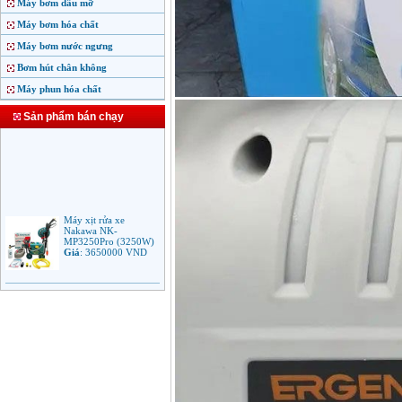
Máy bơm dầu mỡ
Máy bơm hóa chất
Máy bơm nước ngưng
Bơm hút chân không
Máy phun hóa chất
Sản phẩm bán chạy
Máy xịt rửa xe
Nakawa NK-
MP3250Pro (3250W)
Giá
:
3650000
VND
Máy phun rửa áp lực
cao Makita HW102
(1.300W)
Giá
:
2250000
VND
Máy xịt rửa áp lực cao
Bosch AQT 160
(2600W)
Giá
:
12500000
VND