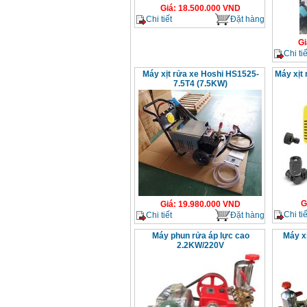
Giá
:
18.500.000
VND
Chi tiết
Đặt hàng
Gi
Chi tiế
Máy xịt rửa xe Hoshi HS1525-
Máy xịt
7.5T4 (7.5KW)
G
Giá
:
19.980.000
VND
Chi tiế
Chi tiết
Đặt hàng
Máy phun rửa áp lực cao
Máy x
2.2KW/220V