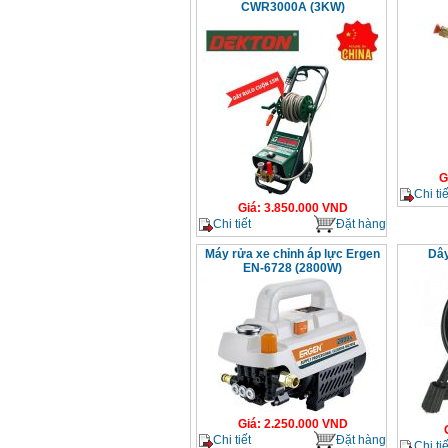
CWR3000A (3KW)
G
Chi tiế
Giá
:
3.850.000
VND
Chi tiết
Đặt hàng
Máy rửa xe chỉnh áp lực Ergen
Dây
EN-6728 (2800W)
Giá
:
2.250.000
VND
Chi tiết
Đặt hàng
Chi tiế