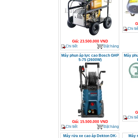
G
Chi tiế
Giá
:
23.500.000
VND
Chi tiết
Đặt hàng
Máy phun áp lực cao Bosch GHP
Máy phu
5-75 (2600W)
G
Chi tiế
Giá
:
15.500.000
VND
Chi tiết
Đặt hàng
Máy rửa xe cao áp Dekton DK-
Máy r