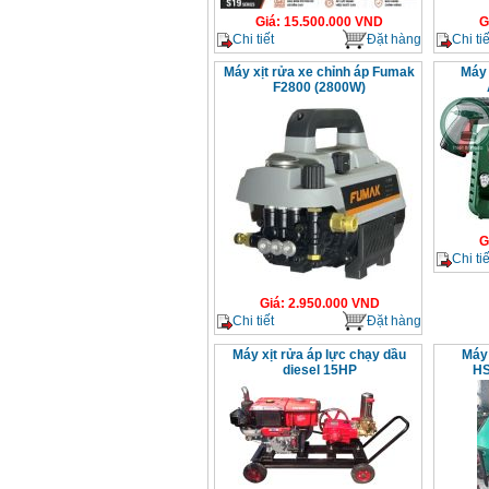
Giá
:
15.500.000
VND
G
Chi tiết
Đặt hàng
Chi tiế
Máy xịt rửa xe chỉnh áp Fumak
Máy 
F2800 (2800W)
G
Chi tiế
Giá
:
2.950.000
VND
Chi tiết
Đặt hàng
Máy xịt rửa áp lực chạy dầu
Máy 
diesel 15HP
HS