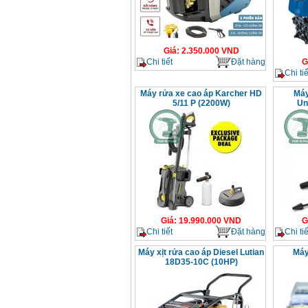
Giá
:
2.350.000
VND
Chi tiết
Đặt hàng
G
Chi tiế
Máy rửa xe cao áp Karcher HD
Máy
5/11 P (2200W)
Un
Giá
:
19.990.000
VND
G
Chi tiết
Đặt hàng
Chi tiế
Máy xịt rửa cao áp Diesel Lutian
Máy
18D35-10C (10HP)