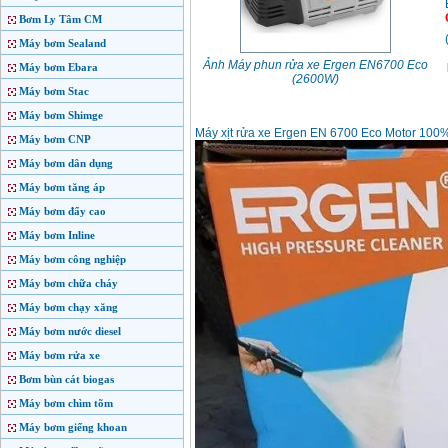
Bơm Ly Tâm CM
Máy bơm Sealand
Ảnh Máy phun rửa xe Ergen EN6700 Eco
Máy bơm Ebara
(2600W)
Máy bơm Stac
Máy bơm Shimge
Máy xịt rửa xe Ergen EN 6700 Eco Motor 100
Máy bơm CNP
Máy bơm dân dụng
Máy bơm tăng áp
Máy bơm đẩy cao
Máy bơm Inline
Máy bơm công nghiệp
Máy bơm chữa cháy
Máy bơm chạy xăng
Máy bơm nước diesel
Máy bơm rửa xe
Bơm bùn cát biogas
Máy bơm chìm tõm
Máy bơm giếng khoan