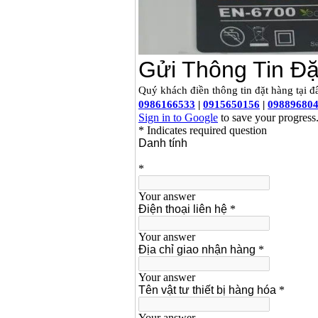
Máy bơm cấp thoát
nước đầu nổ Diesel
D6-80
Giá
:
9500000
VND
Máy bơm nước CM40-
160A (4KW)
Giá
:
7500000
VND
Máy phun rửa xe
Ergen EN6700 Eco
(2600W)
Giá
:
1990000
VND
Máy bơm Văn Thể hút
sâu đẩy xa
Giá
:
2650000
VND
Máy bơm nước CM32-
160A (3KW)
Giá
:
6500000
VND