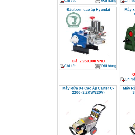
Chi tiết
Đặt hàng
Chi tiế
Đầu bơm cao áp Hyundai
Máy x
Giá
:
2.950.000
VND
Chi tiết
Đặt hàng
G
Chi tiế
Máy Rửa Xe Cao Áp Carter C-
Máy Rử
2200 (2.2KW/220V)
3