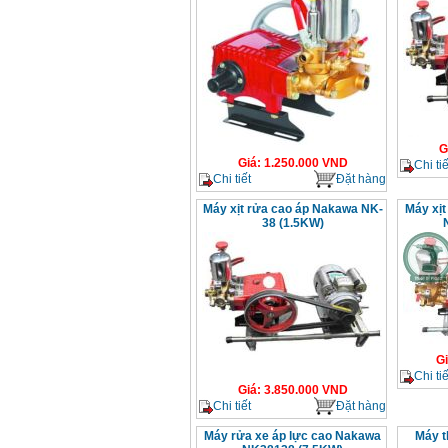
G
Giá
:
1.250.000
VND
Chi tiế
Chi tiết
Đặt hàng
Máy xịt rửa cao áp Nakawa NK-
Máy xịt
38 (1.5KW)
G
Chi tiế
Giá
:
3.850.000
VND
Chi tiết
Đặt hàng
Máy rửa xe áp lực cao Nakawa
Máy t