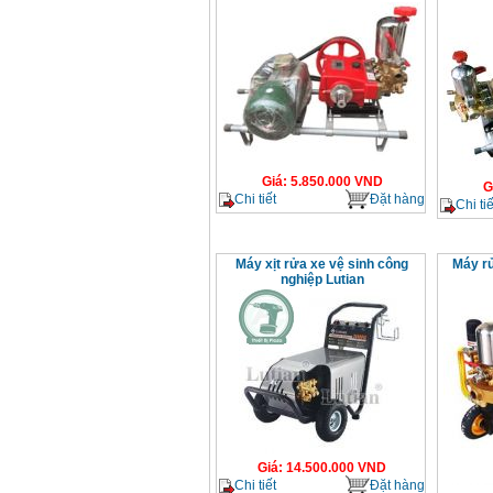
Giá
:
5.850.000
VND
G
Chi tiết
Đặt hàng
Chi tiế
Máy xịt rửa xe vệ sinh công
Máy r
nghiệp Lutian
Giá
:
14.500.000
VND
Chi tiết
Đặt hàng