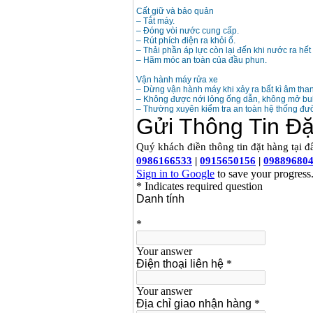
Máy rửa xe cao áp
Cất giữ và bảo quản
Karcher HD 5/11 P
– Tắt máy.
(2200W)
– Đóng vòi nước cung cấp.
Giá
:
19990000
VND
– Rút phích điện ra khỏi ổ.
– Thải phần áp lực còn lại đến khi nước ra hết
– Hãm móc an toàn của đầu phun.
Máy bơm hút giếng
sâu Shimizu PC260
Vận hành máy rửa xe
(750W)
– Dừng vận hành máy khi xảy ra bất kì âm tha
Giá
:
2950000
VND
– Không được nới lỏng ống dẫn, không mở bul
– Thường xuyên kiểm tra an toàn hệ thống đư