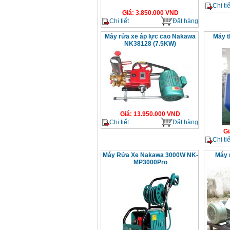
Chi tiế
Giá
:
3.850.000
VND
Chi tiết
Đặt hàng
Máy rửa xe áp lực cao Nakawa
Máy t
NK38128 (7.5KW)
Giá
:
13.950.000
VND
Chi tiết
Đặt hàng
Gi
Chi tiế
Máy Rửa Xe Nakawa 3000W NK-
Máy 
MP3000Pro