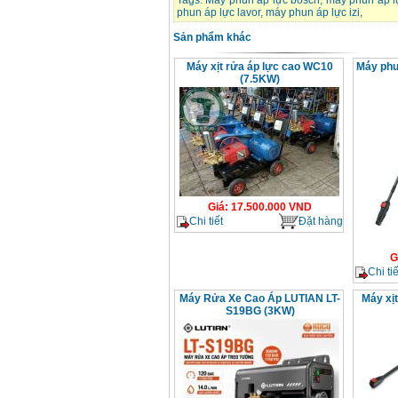
Tags:
Máy phun áp lực bosch
,
máy phun áp l
phun áp lực lavor
,
máy phun áp lực izi
,
Sản phẩm khác
Máy xịt rửa áp lực cao WC10
Máy phu
(7.5KW)
Giá
:
17.500.000
VND
Chi tiết
Đặt hàng
G
Chi tiế
Máy Rửa Xe Cao Áp LUTIAN LT-
Máy xị
S19BG (3KW)