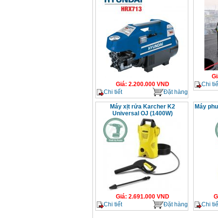
Gi
Chi tiế
Giá
:
2.200.000
VND
Chi tiết
Đặt hàng
Máy xịt rửa Karcher K2
Máy phu
Universal OJ (1400W)
Giá
:
2.691.000
VND
G
Chi tiết
Đặt hàng
Chi tiế