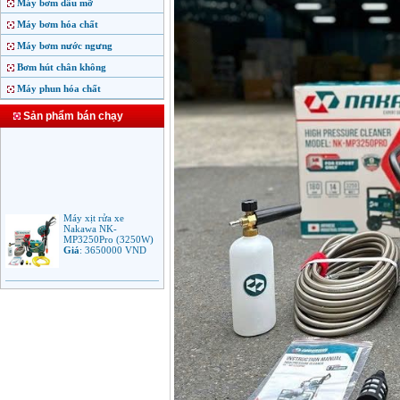
Máy bơm dầu mỡ
Máy bơm hóa chất
Máy bơm nước ngưng
Bơm hút chân không
Máy phun hóa chất
Sản phẩm bán chạy
Máy xịt rửa xe
Nakawa NK-
MP3250Pro (3250W)
Giá
:
3650000
VND
Máy phun rửa áp lực
cao Makita HW102
(1.300W)
Giá
:
2250000
VND
Máy xịt rửa áp lực cao
Bosch AQT 160
(2600W)
Giá
:
12500000
VND