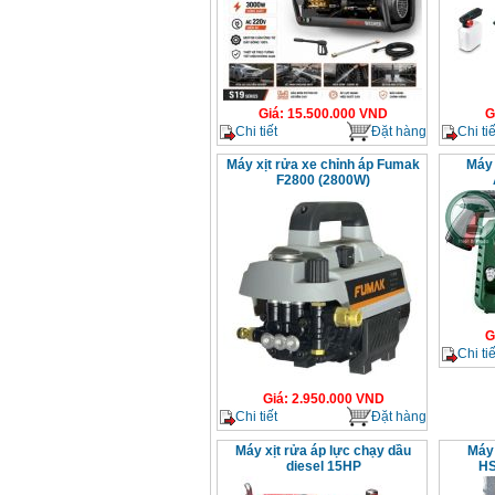
Giá
:
15.500.000
VND
G
Chi tiết
Đặt hàng
Chi tiế
Máy xịt rửa xe chỉnh áp Fumak
Máy 
F2800 (2800W)
G
Chi tiế
Giá
:
2.950.000
VND
Chi tiết
Đặt hàng
Máy xịt rửa áp lực chạy dầu
Máy 
diesel 15HP
HS