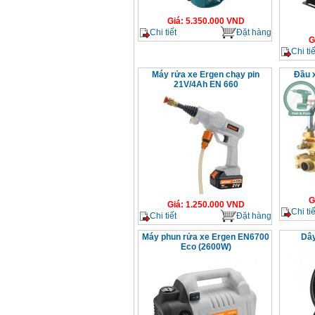
Giá
:
5.350.000
VND
Chi tiết
Đặt hàng
G
Chi tiế
Máy rửa xe Ergen chạy pin
Đầu x
21V/4Ah EN 660
G
Giá
:
1.250.000
VND
Chi tiế
Chi tiết
Đặt hàng
Máy phun rửa xe Ergen EN6700
Dây
Eco (2600W)