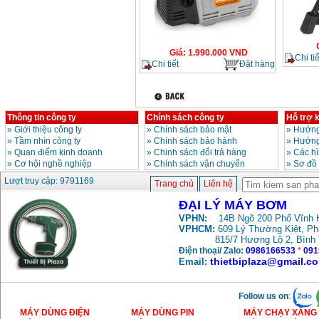
Giá
:
1.990.000
VND
Chi tiế
Chi tiết
Đặt hàng
Thông tin công ty
Chính sách công ty
Hỗ trợ 
»
Giới thiệu công ty
»
Chính sách bảo mật
»
Hướng
»
Tầm nhìn công ty
»
Chính sách bảo hành
»
Hướng
»
Quan điểm kinh doanh
»
Chinh sách đổi trả hàng
»
Các h
»
Cơ hội nghề nghiệp
»
Chính sách vận chuyển
»
Sơ đồ
Lượt truy cập: 9791169
Trang chủ
Liên hệ
ĐẠI LÝ MÁY BƠM
VPHN:
14B Ngõ 200 Phố Vĩnh H
VPHCM:
609 Lý Thường Kiệt, P
815/7 Hương Lộ 2, Bình
Điện thoại/ Zalo:
0986166533
*
091
thietbiplaza@gmail.c
Email:
Follow us on
:
MÁY DÙNG ĐIỆN
MÁY DÙNG PIN
MÁY CHẠY XĂNG 