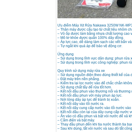
Máy bơm cấp thoát
nước đầu nổ Diesel
D6-80
Giá
:
9500000
VND
Ưu điểm Máy Xịt Rửa Nakawa 3250W NK-MP
– Thân máy được cấu tạo từ chất liệu nhôm ch
– Vỏ ốp được làm bằng nhựa chất lượng cao v
Máy bơm nước CM40-
– Mô tơ khỏe được quấn 100% dây đồng.
160A (4KW)
– Áp lực cao, dễ dàng làm sạch các vết bẩn v
Giá
:
7500000
VND
– Tự ngắt khi quá áp để bảo vệ động cơ.
Ứng dụng
– Sử dụng trong lĩnh vực dân dụng: phun rửa 
Máy phun rửa xe
– Sử dụng trong lĩnh vực công nghiệp: phun r
Ergen EN6700 Eco
(2600W)
Quy trình sử dụng máy rửa xe
Giá
:
1990000
VND
– Sử dụng nguồn điện theo đúng thiết kế của 
– Đặt máy trên nền phẳng.
– Kiểm tra lại lọc nước vào để chắc chắn không
Máy bơm Văn Thể hút
– Sử dụng chất tẩy để rửa tốt hơn.
sâu đẩy xa
– Kết nối đầu phun vào thương nối và thương 
Giá
:
2650000
VND
– Kết nối đầu phun với máy phun áp lực.
– Nới lỏng dây áp lực để tránh bị xoắn.
– Kết nối dây vào lối nước ra.
– Kết nối dây cung cấp nước vào lối nước vào
Máy bơm nước CM32-
– Kết nối đầu còn lại của dây cung cấp nước 
160A (3KW)
– Ấn vào cò đầu phun và bật vòi nước để xả k
Giá
:
6500000
VND
– Cắm điện và bật máy.
– Thay đầu phun đến khi tia nước thành tia b
– Sau khi dùng, tắt vòi nước và sau đó tắt côn