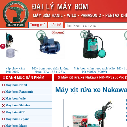
Trang chủ
Liên hệ
ao áp chạy xăng
Máy bơm nước chân không
Máy bơm chìm nước sạch Wilo
Máy bơm 
a EPH1000X
Hanil PDW-132 (125W)
PD 300EA (300W)
1
Máy xịt rửa xe Nakawa NK-MP3250Pro 
DANH MỤC SẢN PHẨM
Máy bơm Hanil
Máy xịt rửa xe Nakaw
Máy bơm Panasonic
Máy bơm Wilo
Máy bơm Shimizu
Máy bơm APP
Máy bơm Lepono
Máy bơm Maro