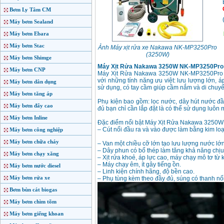
Bơm Ly Tâm CM
Máy bơm Sealand
Máy bơm Ebara
Máy bơm Stac
Ảnh Máy xịt rửa xe Nakawa NK-MP3250Pro
(3250W)
Máy bơm Shimge
Máy Xịt Rửa Nakawa 3250W NK-MP3250Pro
Máy bơm CNP
Máy Xịt Rửa Nakawa 3250W NK-MP3250Pro đư
với những tính năng ưu việt: lưu lượng lớn, áp
Máy bơm dân dụng
sử dụng, có tay cầm giúp cầm nắm và di chuy
Máy bơm tăng áp
Phụ kiện bao gồm: lọc nước, dây hút nước đầ
Máy bơm đẩy cao
đủ bạn chỉ cần lắp đặt là có thể sử dụng luô
Máy bơm Inline
Đặc điểm nổi bật Máy Xịt Rửa Nakawa 3250
– Cút nối đầu ra và vào được làm bằng kim loạ
Máy bơm công nghiệp
Máy bơm chữa cháy
– Van một chiều cỡ lớn tạo lưu lượng nước lớn
– Dây phun có bố thép làm tăng khả năng chịu
Máy bơm chạy xăng
– Xịt rửa khoẻ, áp lực cao, máy chạy mô tơ từ 
– Máy chạy êm, ít gây tiếng ồn.
Máy bơm nước diesel
– Linh kiện chính hãng, độ bền cao.
Máy bơm rửa xe
– Phụ tùng kèm theo đầy đủ, súng có thanh nối
Bơm bùn cát biogas
Máy bơm chìm tõm
Máy bơm giếng khoan