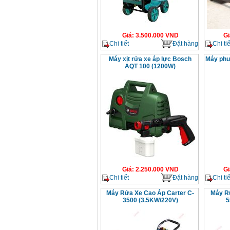
Giá
:
3.500.000
VND
Gi
Chi tiết
Đặt hàng
Chi tiế
Máy xịt rửa xe áp lực Bosch
Máy phu
AQT 100 (1200W)
Giá
:
2.250.000
VND
Gi
Chi tiết
Đặt hàng
Chi tiế
Máy Rửa Xe Cao Áp Carter C-
Máy Rử
3500 (3.5KW/220V)
5