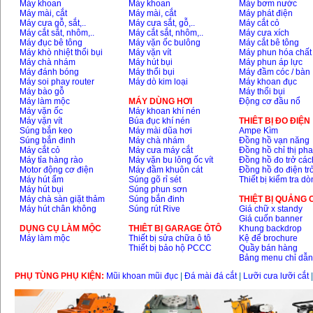
Máy khoan
Máy khoan
Máy bơm nước
Máy mài, cắt
Máy mài, cắt
Máy phát điện
Máy cưa gỗ, sắt,..
Máy cưa sắt, gỗ,..
Máy cắt cỏ
Máy cắt sắt, nhôm,..
Máy cắt sắt, nhôm,..
Máy cưa xích
Máy đục bê tông
Máy vặn ốc bulông
Máy cắt bê tông
Máy khò nhiệt thổi bụi
Máy vặn vít
Máy phun hóa chất
Máy chà nhám
Máy hút bụi
Máy phun áp lực
Máy đánh bóng
Máy thổi bụi
Máy đầm cóc / bàn
Máy soi phay router
Máy dò kim loại
Máy khoan đục
Máy bào gỗ
Máy thổi bụi
Máy làm mộc
MÁY DÙNG HƠI
Động cơ đầu nổ
Máy vặn ốc
Máy khoan khí nén
Máy vặn vít
Búa đục khí nén
THIÊT BỊ ĐO ĐIỆN
Súng bắn keo
Máy mài dũa hơi
Ampe Kìm
Súng bắn đinh
Máy chà nhám
Đồng hồ vạn năng
Máy cắt cỏ
Máy cưa máy cắt
Đồng hồ chỉ thị ph
Máy tỉa hàng rào
Máy vặn bu lông ốc vít
Đồng hồ đo trở các
Motor động cơ điện
Máy đầm khuôn cát
Đồng hồ đo điện tr
Máy hút ẩm
Súng gõ rỉ sét
Thiết bị kiểm tra d
Máy hút bụi
Súng phun sơn
Máy chà sàn giặt thảm
Súng bắn đinh
THIỆT BỊ QUẢNG
Máy hút chân không
Súng rút Rive
Giá chữ x standy
Giá cuốn banner
DỤNG CỤ LÀM MỘC
THIÊT BỊ GARAGE ÔTÔ
Khung backdrop
Máy làm mộc
Thiết bị sửa chữa ô tô
Kệ để brochure
Thiết bị bảo hộ PCCC
Quầy bán hàng
Bảng menu chỉ dẫ
PHỤ TÙNG PHỤ KIỆN:
Mũi khoan mũi đục
|
Đá mài đá cắt
|
Lưỡi cưa lưỡi cắt