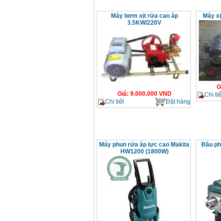
Máy bơm xịt rửa cao áp
Máy xị
3.5KW/220V
G
Giá
:
9.000.000
VND
Chi tiế
Chi tiết
Đặt hàng
Máy phun rửa áp lực cao Makita
Đầu ph
HW1200 (1800W)