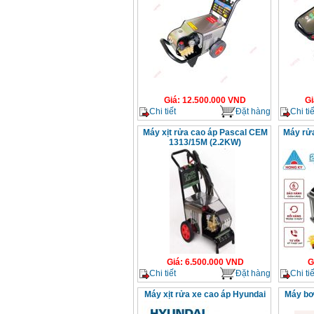
Giá
:
12.500.000
VND
Gi
Chi tiết
Đặt hàng
Chi tiế
Máy xịt rửa cao áp Pascal CEM
Máy rử
1313/15M (2.2KW)
Giá
:
6.500.000
VND
G
Chi tiết
Đặt hàng
Chi tiế
Máy xịt rửa xe cao áp Hyundai
Máy bơ