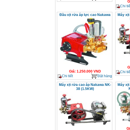
G
Chi tiế
Đầu xịt rửa áp lực cao Nakawa
Máy xịt
G
Giá
:
1.250.000
VND
Chi tiế
Chi tiết
Đặt hàng
Máy xịt rửa cao áp Nakawa NK-
Máy xịt
38 (1.5KW)
G