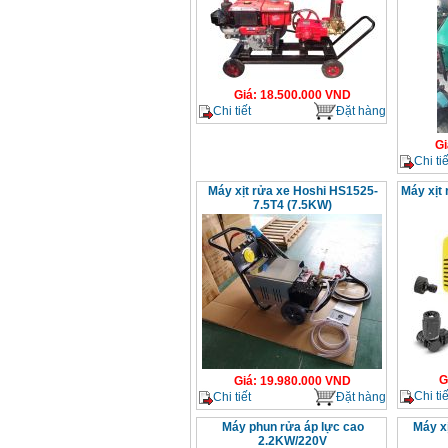
Giá
:
18.500.000
VND
Chi tiết
Đặt hàng
Gi
Chi tiế
Máy xịt rửa xe Hoshi HS1525-
Máy xịt
7.5T4 (7.5KW)
G
Giá
:
19.980.000
VND
Chi tiế
Chi tiết
Đặt hàng
Máy phun rửa áp lực cao
Máy x
2.2KW/220V