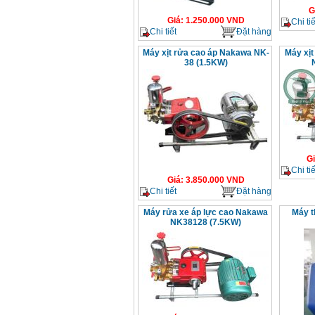
G
Giá
:
1.250.000
VND
Chi tiế
Chi tiết
Đặt hàng
Máy xịt rửa cao áp Nakawa NK-
Máy xịt
38 (1.5KW)
G
Chi tiế
Giá
:
3.850.000
VND
Chi tiết
Đặt hàng
Máy rửa xe áp lực cao Nakawa
Máy t
NK38128 (7.5KW)