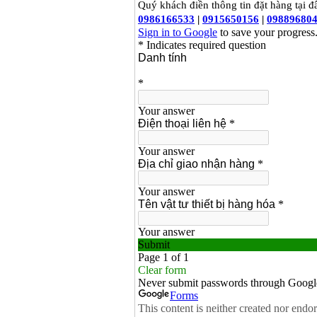
Máy rửa xe cao áp
Karcher HD 5/11 P
(2200W)
Giá
:
19990000
VND
Máy bơm hút giếng
sâu Shimizu PC260
(750W)
Giá
:
2950000
VND