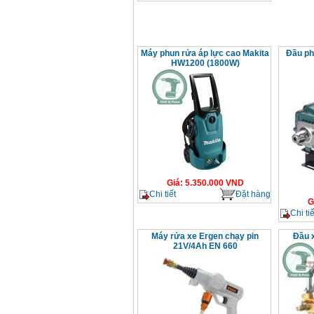
Máy phun rửa áp lực cao Makita
Đầu ph
HW1200 (1800W)
Giá
:
5.350.000
VND
Chi tiết
Đặt hàng
G
Chi tiế
Máy rửa xe Ergen chạy pin
Đầu x
21V/4Ah EN 660