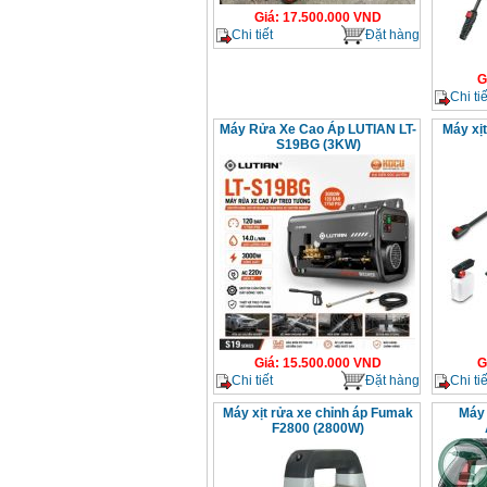
Giá
:
17.500.000
VND
Chi tiết
Đặt hàng
G
Chi tiế
Máy Rửa Xe Cao Áp LUTIAN LT-
Máy xị
S19BG (3KW)
Giá
:
15.500.000
VND
G
Chi tiết
Đặt hàng
Chi tiế
Máy xịt rửa xe chỉnh áp Fumak
Máy 
F2800 (2800W)