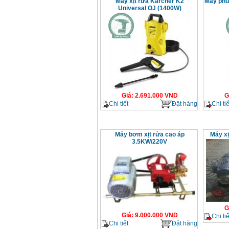
Máy xịt rửa Karcher K2
Máy phu
Universal OJ (1400W)
Giá
:
2.691.000
VND
G
Chi tiết
Đặt hàng
Chi tiế
Máy bơm xịt rửa cao áp
Máy xị
3.5KW/220V
G
Giá
:
9.000.000
VND
Chi tiế
Chi tiết
Đặt hàng