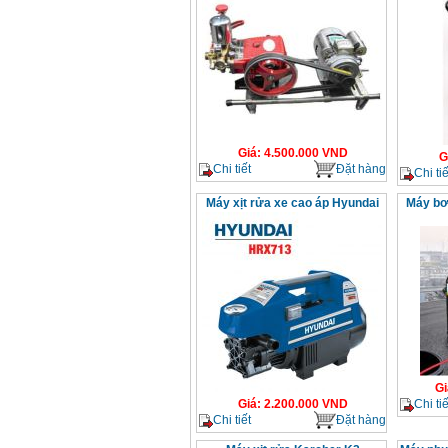
Giá
:
4.500.000
VND
G
Chi tiết
Đặt hàng
Chi tiế
Máy xịt rửa xe cao áp Hyundai
Máy bơ
Gi
Chi tiế
Giá
:
2.200.000
VND
Chi tiết
Đặt hàng