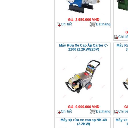
Giá
:
2.950.000
VND
Chi tiết
Đặt hàng
G
Chi tiế
Máy Rửa Xe Cao Áp Carter C-
Máy Rử
2200 (2.2KW/220V)
3
Giá
:
9.000.000
VND
Gi
Chi tiết
Đặt hàng
Chi tiế
Máy xịt rửa xe cao ap NK-48
Máy xịt
(2.2KW)