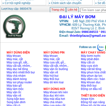
»
Cơ hội nghề nghiệp
»
Chính sách vận chuyển
»
Sơ đồ
Lượt truy cập: 9800478
Trang chủ
Liên hệ
ĐẠI LÝ MÁY BƠM
VPHN:
14B Ngõ 200 Phố Vĩnh H
VPHCM:
609 Lý Thường Kiệt, P
815/7 Hương Lộ 2, Bình
Điện thoại/ Zalo:
0986166533
*
091
thietbiplaza@gmail.c
Email:
Follow us on
:
MÁY DÙNG ĐIỆN
MÁY DÙNG PIN
MÁY CHẠY XĂNG 
Máy khoan
Máy khoan
Máy bơm nước
Máy mài, cắt
Máy mài, cắt
Máy phát điện
Máy cưa gỗ, sắt,..
Máy cưa sắt, gỗ,..
Máy cắt cỏ
Máy cắt sắt, nhôm,..
Máy cắt sắt, nhôm,..
Máy cưa xích
Máy đục bê tông
Máy vặn ốc bulông
Máy cắt bê tông
Máy khò nhiệt thổi bụi
Máy vặn vít
Máy phun hóa chất
Máy chà nhám
Máy hút bụi
Máy phun áp lực
Máy đánh bóng
Máy thổi bụi
Máy đầm cóc / bàn
Máy soi phay router
Máy dò kim loại
Máy khoan đục
Máy bào gỗ
Máy thổi bụi
Máy làm mộc
MÁY DÙNG HƠI
Động cơ đầu nổ
Máy vặn ốc
Máy khoan khí nén
Máy vặn vít
Búa đục khí nén
THIÊT BỊ ĐO ĐIỆN
Súng bắn keo
Máy mài dũa hơi
Ampe Kìm
Súng bắn đinh
Máy chà nhám
Đồng hồ vạn năng
Máy cắt cỏ
Máy cưa máy cắt
Đồng hồ chỉ thị ph