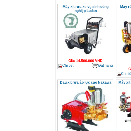
Máy xịt rửa xe vệ sinh công
Máy r
nghiệp Lutian
Giá
:
14.500.000
VND
Chi tiết
Đặt hàng
G
Chi tiế
Đầu xịt rửa áp lực cao Nakawa
Máy xịt