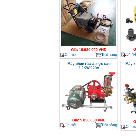
G
Giá
:
19.980.000
VND
Chi tiế
Chi tiết
Đặt hàng
Máy phun rửa áp lực cao
Máy x
2.2KW/220V
Giá
:
5.850.000
VND
G
Chi tiết
Đặt hàng
Chi tiế