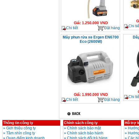
G
Giá
:
1.250.000
VND
Chi tiế
Chi tiết
Đặt hàng
Máy phun rửa xe Ergen EN6700
Dây
Eco (2600W)
Giá
:
1.990.000
VND
Chi tiế
Chi tiết
Đặt hàng
Thông tin công ty
Chính sách công ty
Hỗ trợ 
»
Giới thiệu công ty
»
Chính sách bảo mật
»
Hướng
»
Tầm nhìn công ty
»
Chính sách bảo hành
»
Hướng
»
Quan điểm kinh doanh
»
Chinh sách đổi trả hàng
»
Các h