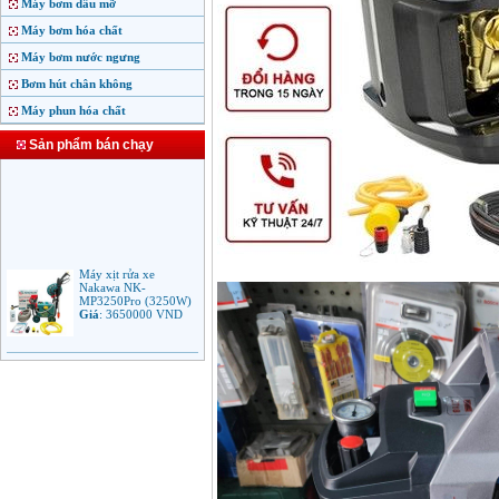
Máy bơm dầu mỡ
Máy bơm hóa chất
Máy bơm nước ngưng
Bơm hút chân không
Máy phun hóa chất
Sản phẩm bán chạy
Máy xịt rửa xe
Nakawa NK-
MP3250Pro (3250W)
Giá
:
3650000
VND
Máy phun rửa áp lực
cao Makita HW102
(1.300W)
Giá
:
2250000
VND
Máy xịt rửa áp lực cao
Bosch AQT 160
(2600W)
Giá
:
12500000
VND