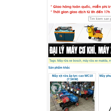
Tags:
Máy rửa xe bosch
,
máy rửa xe makita
,
m
Sản phẩm khác
Máy xịt rửa áp lực cao WC10
Máy phu
(7.5KW)