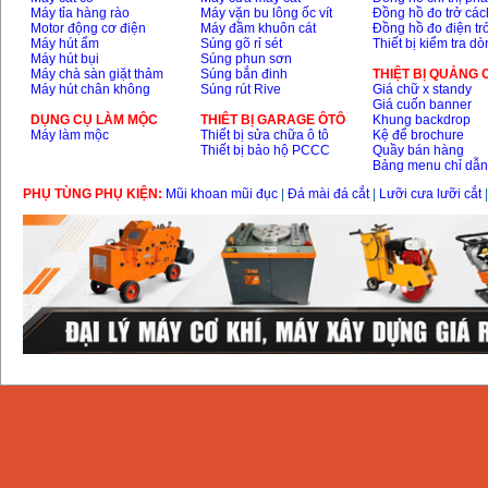
Máy tỉa hàng rào
Máy vặn bu lông ốc vít
Đồng hồ đo trở các
Motor động cơ điện
Máy đầm khuôn cát
Đồng hồ đo điện tr
Máy hút ẩm
Súng gõ rỉ sét
Thiết bị kiểm tra d
Máy hút bụi
Súng phun sơn
Máy chà sàn giặt thảm
Súng bắn đinh
THIỆT BỊ QUẢNG
Máy hút chân không
Súng rút Rive
Giá chữ x standy
Giá cuốn banner
DỤNG CỤ LÀM MỘC
THIÊT BỊ GARAGE ÔTÔ
Khung backdrop
Máy làm mộc
Thiết bị sửa chữa ô tô
Kệ để brochure
Thiết bị bảo hộ PCCC
Quầy bán hàng
Bảng menu chỉ dẫ
PHỤ TÙNG PHỤ KIỆN:
Mũi khoan mũi đục
|
Đá mài đá cắt
|
Lưỡi cưa lưỡi cắt