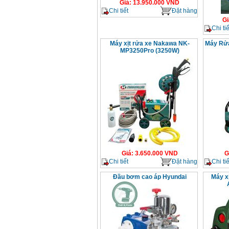
Giá
:
13.950.000
VND
Chi tiết
Đặt hàng
Gi
Chi tiế
Máy xịt rửa xe Nakawa NK-
Máy Rử
MP3250Pro (3250W)
Giá
:
3.650.000
VND
G
Chi tiết
Đặt hàng
Chi tiế
Đầu bơm cao áp Hyundai
Máy x