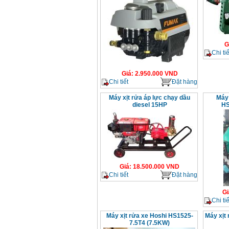
G
Chi tiế
Giá
:
2.950.000
VND
Chi tiết
Đặt hàng
Máy xịt rửa áp lực chạy dầu
Máy 
diesel 15HP
HS
Giá
:
18.500.000
VND
Chi tiết
Đặt hàng
Gi
Chi tiế
Máy xịt rửa xe Hoshi HS1525-
Máy xịt
7.5T4 (7.5KW)