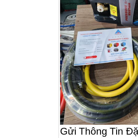
Máy bơm cấp thoát
nước đầu nổ Diesel
D6-80
Giá
:
9500000
VND
Máy bơm nước CM40-
160A (4KW)
Giá
:
7500000
VND
Máy phun rửa xe
Ergen EN6700 Eco
(2600W)
Giá
:
1990000
VND
Máy bơm Văn Thể hút
sâu đẩy xa
Giá
:
2650000
VND
Máy bơm nước CM32-
160A (3KW)
Giá
:
6500000
VND