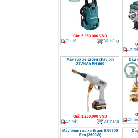
Giá
:
5.350.000
VND
Chi tiết
Đặt hàng
G
Chi tiế
Máy rửa xe Ergen chạy pin
Đầu x
21V/4Ah EN 660
G
Giá
:
1.250.000
VND
Chi tiế
Chi tiết
Đặt hàng
Máy phun rửa xe Ergen EN6700
Dây
Eco (2600W)