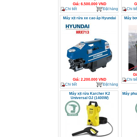
Giá
:
6.500.000
VND
G
Chi tiết
Đặt hàng
Chi tiế
Máy xịt rửa xe cao áp Hyundai
Máy bơ
Gi
Chi tiế
Giá
:
2.200.000
VND
Chi tiết
Đặt hàng
Máy xịt rửa Karcher K2
Máy phu
Universal OJ (1400W)