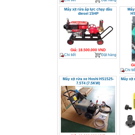
Máy xịt rửa áp lực chạy dầu
Máy 
diesel 15HP
HS
Giá
:
18.500.000
VND
Chi tiết
Đặt hàng
Gi
Chi tiế
Máy xịt rửa xe Hoshi HS1525-
Máy xịt
7.5T4 (7.5KW)