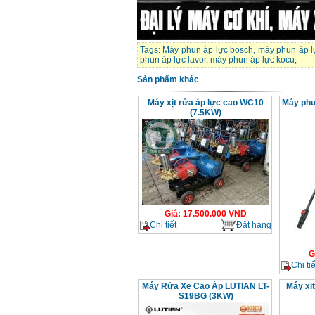
Tags:
Máy phun áp lực bosch
,
máy phun áp l
phun áp lực lavor
,
máy phun áp lực kocu
,
Sản phẩm khác
Máy xịt rửa áp lực cao WC10
Máy phu
(7.5KW)
Giá
:
17.500.000
VND
Chi tiết
Đặt hàng
G
Chi tiế
Máy Rửa Xe Cao Áp LUTIAN LT-
Máy xị
S19BG (3KW)