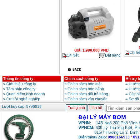
Giá
:
1.990.000
VND
Chi tiế
Chi tiết
Đặt hàng
Thông tin công ty
Chính sách công ty
Hỗ trợ 
»
Giới thiệu công ty
»
Chính sách bảo mật
»
Hướng
»
Tầm nhìn công ty
»
Chính sách bảo hành
»
Hướng
»
Quan điểm kinh doanh
»
Chinh sách đổi trả hàng
»
Các h
»
Cơ hội nghề nghiệp
»
Chính sách vận chuyển
»
Sơ đồ
Lượt truy cập: 9796819
Trang chủ
Liên hệ
ĐẠI LÝ MÁY BƠM
VPHN:
14B Ngõ 200 Phố Vĩnh H
VPHCM:
609 Lý Thường Kiệt, P
815/7 Hương Lộ 2, Bình
Điện thoại/ Zalo:
0986166533
*
091