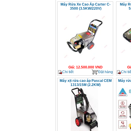
Máy Rửa Xe Cao Áp Carter C-
Máy Rử
3500 (3.5KW/220V)
5
Giá
:
12.500.000
VND
Gi
Chi tiết
Đặt hàng
Chi tiế
Máy xịt rửa cao áp Pascal CEM
Máy rử
1313/15M (2.2KW)