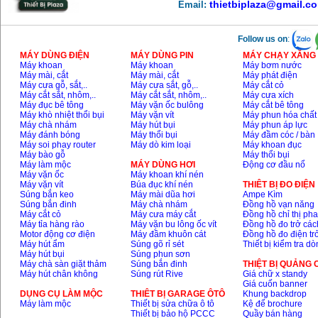
thietbiplaza@gmail.c
Email:
Follow us on
:
MÁY DÙNG ĐIỆN
MÁY DÙNG PIN
MÁY CHẠY XĂNG 
Máy khoan
Máy khoan
Máy bơm nước
Máy mài, cắt
Máy mài, cắt
Máy phát điện
Máy cưa gỗ, sắt,..
Máy cưa sắt, gỗ,..
Máy cắt cỏ
Máy cắt sắt, nhôm,..
Máy cắt sắt, nhôm,..
Máy cưa xích
Máy đục bê tông
Máy vặn ốc bulông
Máy cắt bê tông
Máy khò nhiệt thổi bụi
Máy vặn vít
Máy phun hóa chất
Máy chà nhám
Máy hút bụi
Máy phun áp lực
Máy đánh bóng
Máy thổi bụi
Máy đầm cóc / bàn
Máy soi phay router
Máy dò kim loại
Máy khoan đục
Máy bào gỗ
Máy thổi bụi
Máy làm mộc
MÁY DÙNG HƠI
Động cơ đầu nổ
Máy vặn ốc
Máy khoan khí nén
Máy vặn vít
Búa đục khí nén
THIÊT BỊ ĐO ĐIỆN
Súng bắn keo
Máy mài dũa hơi
Ampe Kìm
Súng bắn đinh
Máy chà nhám
Đồng hồ vạn năng
Máy cắt cỏ
Máy cưa máy cắt
Đồng hồ chỉ thị ph
Máy tỉa hàng rào
Máy vặn bu lông ốc vít
Đồng hồ đo trở các
Motor động cơ điện
Máy đầm khuôn cát
Đồng hồ đo điện tr
Máy hút ẩm
Súng gõ rỉ sét
Thiết bị kiểm tra d
Máy hút bụi
Súng phun sơn
Máy chà sàn giặt thảm
Súng bắn đinh
THIỆT BỊ QUẢNG
Máy hút chân không
Súng rút Rive
Giá chữ x standy
Giá cuốn banner
DỤNG CỤ LÀM MỘC
THIÊT BỊ GARAGE ÔTÔ
Khung backdrop
Máy làm mộc
Thiết bị sửa chữa ô tô
Kệ để brochure
Thiết bị bảo hộ PCCC
Quầy bán hàng