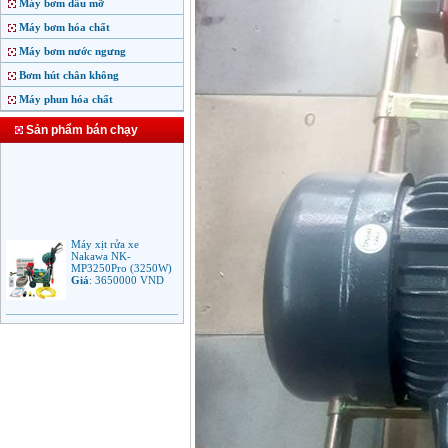
Máy bơm dầu mỡ
Máy bơm hóa chất
Máy bơm nước ngưng
Bơm hút chân không
Máy phun hóa chất
Sản phẩm bán chạy
Máy xịt rửa xe
Nakawa NK-
MP3250Pro (3250W)
Giá
:
3650000
VND
Máy phun rửa áp lực
cao Makita HW102
(1.300W)
Giá
:
2250000
VND
Máy xịt rửa áp lực cao
Bosch AQT 160
(2600W)
Giá
:
12500000
VND