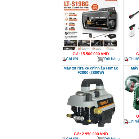
Giá
:
15.500.000
VND
G
Chi tiết
Đặt hàng
Chi tiế
Máy xịt rửa xe chỉnh áp Fumak
Máy 
F2800 (2800W)
G
Chi tiế
Giá
:
2.950.000
VND
Chi tiết
Đặt hàng