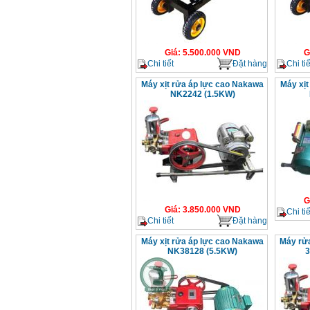
Giá
:
5.500.000
VND
G
Chi tiết
Đặt hàng
Chi tiế
Máy xịt rửa áp lực cao Nakawa
Máy xịt
NK2242 (1.5KW)
G
Giá
:
3.850.000
VND
Chi tiế
Chi tiết
Đặt hàng
Máy xịt rửa áp lực cao Nakawa
Máy rử
NK38128 (5.5KW)
3