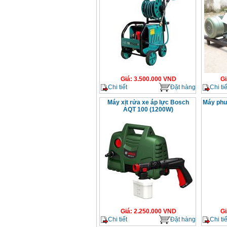
Giá
:
3.500.000
VND
Gi
Chi tiết
Đặt hàng
Chi tiế
Máy xịt rửa xe áp lực Bosch
Máy phu
AQT 100 (1200W)
Giá
:
2.250.000
VND
Gi
Chi tiết
Đặt hàng
Chi tiế