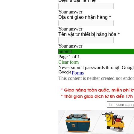
Máy rửa xe cao áp
Karcher HD 5/11 P
(2200W)
Giá
:
19990000
VND
Máy bơm hút giếng
sâu Shimizu PC260
(750W)
Giá
:
2950000
VND