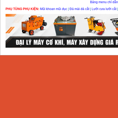
Bảng menu chỉ dẫ
PHỤ TÙNG PHỤ KIỆN:
Mũi khoan mũi đục
|
Đá mài đá cắt
|
Lưỡi cưa lưỡi cắt