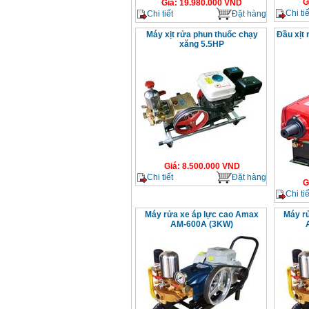
G
Giá
:
19.980.000
VND
Chi tiế
Chi tiết
Đặt hàng
Máy xịt rửa phun thuốc chạy
Đầu xịt
xăng 5.5HP
Giá
:
8.500.000
VND
Chi tiết
Đặt hàng
G
Chi tiế
Máy rửa xe áp lực cao Amax
Máy r
AM-600A (3KW)