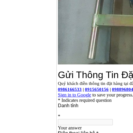
Máy bơm cấp thoát
nước đầu nổ Diesel
D6-80
Giá
:
9500000
VND
Máy bơm nước CM40-
160A (4KW)
Giá
:
7500000
VND
Máy phun rửa xe
Ergen EN6700 Eco
(2600W)
Giá
:
1990000
VND
Máy bơm Văn Thể hút
sâu đẩy xa
Giá
:
2650000
VND
Máy bơm nước CM32-
160A (3KW)
Giá
:
6500000
VND