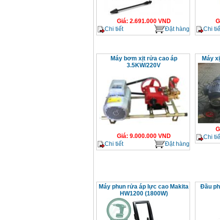
Giá
:
2.691.000
VND
G
Chi tiết
Đặt hàng
Chi tiế
Máy bơm xịt rửa cao áp
Máy xị
3.5KW/220V
G
Giá
:
9.000.000
VND
Chi tiế
Chi tiết
Đặt hàng
Máy phun rửa áp lực cao Makita
Đầu ph
HW1200 (1800W)