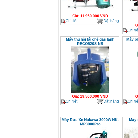
Giá
:
11.950.000
VND
Chi tiết
Đặt hàng
G
Chi tiế
Máy thu hồi tái chế gas lạnh
Máy ph
RECO520S-NS
Giá
:
19.500.000
VND
G
Chi tiết
Đặt hàng
Chi tiế
Máy Rửa Xe Nakawa 3000W NK-
Máy 
MP3000Pro