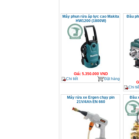
Máy phun rửa áp lực cao Makita
Đầu ph
HW1200 (1800W)
Giá
:
5.350.000
VND
Chi tiết
Đặt hàng
G
Chi tiế
Máy rửa xe Ergen chạy pin
Đầu x
21V/4Ah EN 660