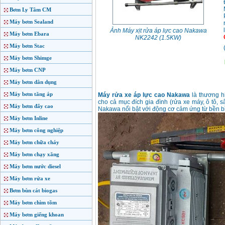
Bơm Ly Tâm CM
Máy bơm Sealand
Ảnh Máy xịt rửa áp lực cao Nakawa
Máy bơm Ebara
NK2242 (1.5KW)
Máy bơm Stac
Máy bơm Shimge
Máy bơm CNP
Máy bơm dân dụng
Máy bơm tăng áp
Máy rửa xe áp lực cao Nakawa
là thương h
cho cả mục đích gia đình (rửa xe máy, ô tô,
Máy bơm đẩy cao
Nakawa nổi bật với động cơ cảm ứng từ bền bỉ,
Máy bơm Inline
Máy bơm công nghiệp
Máy bơm chữa cháy
Máy bơm chạy xăng
Máy bơm nước diesel
Máy bơm rửa xe
Bơm bùn cát biogas
Máy bơm chìm tõm
Máy bơm giếng khoan