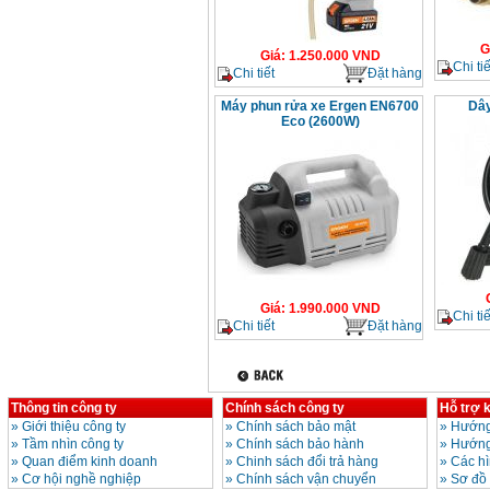
G
Giá
:
1.250.000
VND
Chi tiế
Chi tiết
Đặt hàng
Máy phun rửa xe Ergen EN6700
Dây
Eco (2600W)
Giá
:
1.990.000
VND
Chi tiế
Chi tiết
Đặt hàng
Thông tin công ty
Chính sách công ty
Hỗ trợ 
»
Giới thiệu công ty
»
Chính sách bảo mật
»
Hướng
»
Tầm nhìn công ty
»
Chính sách bảo hành
»
Hướng
»
Quan điểm kinh doanh
»
Chinh sách đổi trả hàng
»
Các h
»
Cơ hội nghề nghiệp
»
Chính sách vận chuyển
»
Sơ đồ