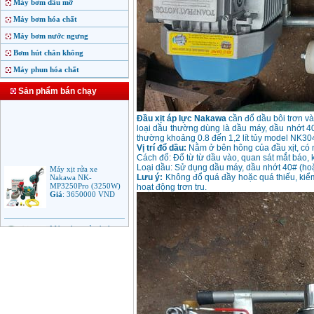
Máy bơm dầu mỡ
Máy bơm hóa chất
Máy bơm nước ngưng
Bơm hút chân không
Máy phun hóa chất
Sản phẩm bán chạy
Đầu xịt áp lực Nakawa
cần đổ dầu bôi trơn v
loại dầu thường dùng là dầu máy, dầu nhớt 4
thường khoảng 0.8 đến 1,2 lít tủy model NK
Vị trí đổ dầu:
Nằm ở bên hông của đầu xịt, có m
Cách đổ: Đổ từ từ dầu vào, quan sát mắt báo, k
Máy xịt rửa xe
Nakawa NK-
Loại dầu: Sử dụng dầu máy, dầu nhớt 40# (hoặ
MP3250Pro (3250W)
Lưu ý:
Không đổ quá đầy hoặc quá thiếu, kiểm
Giá
:
3650000
VND
hoạt động trơn tru.
Máy phun rửa áp lực
cao Makita HW102
(1.300W)
Giá
:
2250000
VND
Máy xịt rửa áp lực cao
Bosch AQT 160
(2600W)
Giá
:
12500000
VND