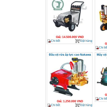
Giá
:
14.500.000
VND
Chi tiết
Đặt hàng
G
Chi tiế
Đầu xịt rửa áp lực cao Nakawa
Máy xịt
G
Chi tiế
Giá
:
1.250.000
VND
Chi tiết
Đặt hàng