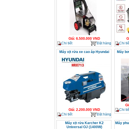
Giá
:
6.500.000
VND
G
Chi tiết
Đặt hàng
Chi tiế
Máy xịt rửa xe cao áp Hyundai
Máy bơ
Gi
Chi tiế
Giá
:
2.200.000
VND
Chi tiết
Đặt hàng
Máy xịt rửa Karcher K2
Máy phu
Universal OJ (1400W)