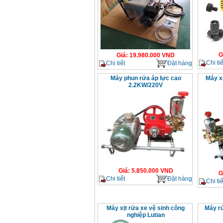
G
Giá
:
19.980.000
VND
Chi tiế
Chi tiết
Đặt hàng
Máy phun rửa áp lực cao
Máy x
2.2KW/220V
Giá
:
5.850.000
VND
G
Chi tiết
Đặt hàng
Chi tiế
Máy xịt rửa xe vệ sinh công
Máy r
nghiệp Lutian