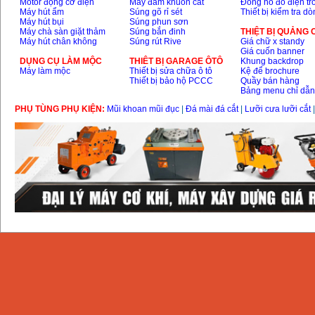
Motor động cơ điện
Máy đầm khuôn cát
Đồng hồ đo điện tr
Máy hút ẩm
Súng gõ rỉ sét
Thiết bị kiểm tra d
Máy hút bụi
Súng phun sơn
Máy chà sàn giặt thảm
Súng bắn đinh
THIỆT BỊ QUẢNG
Máy hút chân không
Súng rút Rive
Giá chữ x standy
Giá cuốn banner
DỤNG CỤ LÀM MỘC
THIÊT BỊ GARAGE ÔTÔ
Khung backdrop
Máy làm mộc
Thiết bị sửa chữa ô tô
Kệ để brochure
Thiết bị bảo hộ PCCC
Quầy bán hàng
Bảng menu chỉ dẫ
PHỤ TÙNG PHỤ KIỆN:
Mũi khoan mũi đục
|
Đá mài đá cắt
|
Lưỡi cưa lưỡi cắt