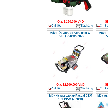
Giá
:
2.250.000
VND
Gi
Chi tiết
Đặt hàng
Chi tiế
Máy Rửa Xe Cao Áp Carter C-
Máy Rử
3500 (3.5KW/220V)
5
Giá
:
12.500.000
VND
Gi
Chi tiết
Đặt hàng
Chi tiế
Máy xịt rửa cao áp Pascal CEM
Máy rử
1313/15M (2.2KW)