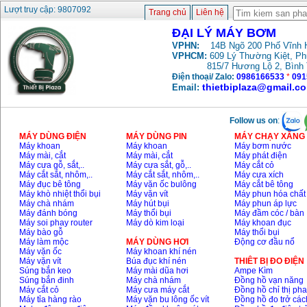
Lượt truy cập: 9807092
Trang chủ
Liên hệ
ĐẠI LÝ MÁY BƠM
VPHN:
14B Ngõ 200 Phố Vĩnh H
VPHCM:
609 Lý Thường Kiệt, P
815/7 Hương Lộ 2, Bình
Điện thoại/ Zalo:
0986166533
*
091
thietbiplaza@gmail.c
Email:
Follow us on
:
MÁY DÙNG ĐIỆN
MÁY DÙNG PIN
MÁY CHẠY XĂNG 
Máy khoan
Máy khoan
Máy bơm nước
Máy mài, cắt
Máy mài, cắt
Máy phát điện
Máy cưa gỗ, sắt,..
Máy cưa sắt, gỗ,..
Máy cắt cỏ
Máy cắt sắt, nhôm,..
Máy cắt sắt, nhôm,..
Máy cưa xích
Máy đục bê tông
Máy vặn ốc bulông
Máy cắt bê tông
Máy khò nhiệt thổi bụi
Máy vặn vít
Máy phun hóa chất
Máy chà nhám
Máy hút bụi
Máy phun áp lực
Máy đánh bóng
Máy thổi bụi
Máy đầm cóc / bàn
Máy soi phay router
Máy dò kim loại
Máy khoan đục
Máy bào gỗ
Máy thổi bụi
Máy làm mộc
MÁY DÙNG HƠI
Động cơ đầu nổ
Máy vặn ốc
Máy khoan khí nén
Máy vặn vít
Búa đục khí nén
THIÊT BỊ ĐO ĐIỆN
Súng bắn keo
Máy mài dũa hơi
Ampe Kìm
Súng bắn đinh
Máy chà nhám
Đồng hồ vạn năng
Máy cắt cỏ
Máy cưa máy cắt
Đồng hồ chỉ thị ph
Máy tỉa hàng rào
Máy vặn bu lông ốc vít
Đồng hồ đo trở các