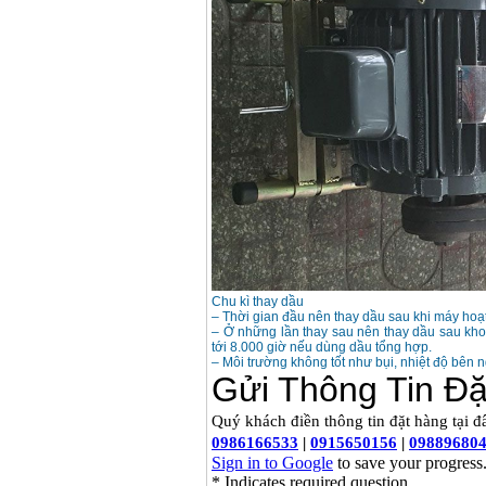
Máy rửa xe cao áp
Karcher HD 5/11 P
(2200W)
Giá
:
19990000
VND
Máy bơm hút giếng
sâu Shimizu PC260
(750W)
Giá
:
2950000
VND
Chu kì thay dầu
– Thời gian đầu nên thay dầu sau khi máy hoạ
– Ở những lần thay sau nên thay dầu sau kh
tới 8.000 giờ nếu dùng dầu tổng hợp.
– Môi trường không tốt như bụi, nhiệt độ bên 