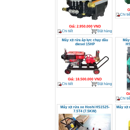
G
Chi tiế
Giá
:
2.950.000
VND
Chi tiết
Đặt hàng
Máy xịt rửa áp lực chạy dầu
Máy 
diesel 15HP
HS
Giá
:
18.500.000
VND
Chi tiết
Đặt hàng
Gi
Chi tiế
Máy xịt rửa xe Hoshi HS1525-
Máy xịt
7.5T4 (7.5KW)