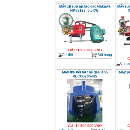
Máy xịt rửa áp lực cao Nakawa
Máy rử
NK38128 (5.5KW)
3
Giá
:
11.950.000
VND
Chi tiết
Đặt hàng
G
Chi tiế
Máy thu hồi tái chế gas lạnh
Máy ph
RECO520S-NS
Giá
:
19.500.000
VND
G