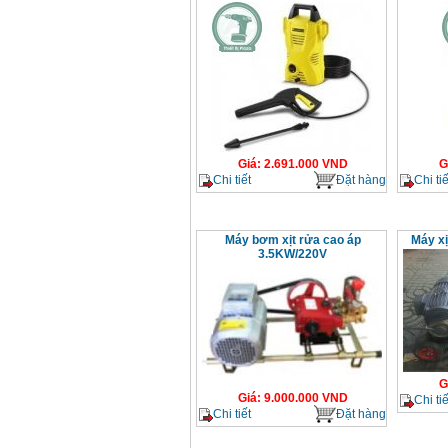
Giá
:
2.691.000
VND
G
Chi tiết
Đặt hàng
Chi tiế
Máy bơm xịt rửa cao áp
Máy xị
3.5KW/220V
G
Giá
:
9.000.000
VND
Chi tiế
Chi tiết
Đặt hàng