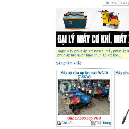
Tags:
Máy phun áp lực bosch
,
máy phun áp l
phun áp lực lavor
,
máy phun áp lực kocu
,
Sản phẩm khác
Máy xịt rửa áp lực cao WC10
Máy phu
(7.5KW)
Giá
:
17.500.000
VND
Chi tiết
Đặt hàng