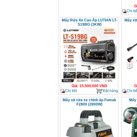
G
Chi tiế
Máy Rửa Xe Cao Áp LUTIAN LT-
Máy xị
S19BG (3KW)
Giá
:
15.500.000
VND
G
Chi tiết
Đặt hàng
Chi tiế
Máy xịt rửa xe chỉnh áp Fumak
Máy 
F2800 (2800W)