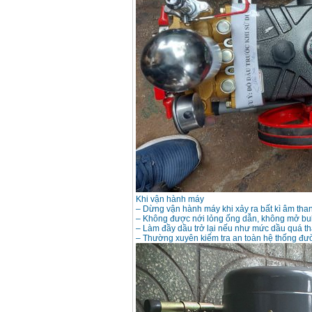
Máy bơm cấp thoát
nước đầu nổ Diesel
D6-80
Giá
:
9500000
VND
Máy bơm nước CM40-
160A (4KW)
Giá
:
7500000
VND
Máy phun rửa xe
Ergen EN6700 Eco
(2600W)
Giá
:
1990000
VND
Khi vận hành máy
Máy bơm Văn Thể hút
– Dừng vận hành máy khi xảy ra bất kì âm tha
sâu đẩy xa
Giá
:
2650000
VND
– Không được nới lỏng ống dẫn, không mở bul
– Làm đầy dầu trở lại nếu như mức dầu quá th
– Thường xuyên kiểm tra an toàn hệ thống đư
Máy bơm nước CM32-
160A (3KW)
Giá
:
6500000
VND