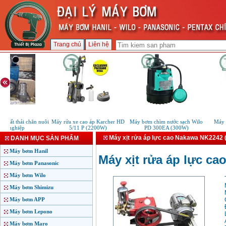
Trang chủ
Liên hệ
ất thải chăn nuôi
Máy rửa xe cao áp Karcher HD
Máy bơm chìm nước sạch Wilo
Máy bơm
 nghiệp
5/11 P (2200W)
PD 300EA (300W)
13
Máy xịt rửa áp lực cao Nakawa NK2242 
DANH MỤC SẢN PHẨM
Máy bơm Hanil
Máy xịt rửa áp lực c
Máy bơm Panasonic
Máy bơm Wilo
Máy bơm Shimizu
Máy bơm APP
Máy bơm Lepono
Máy bơm Maro