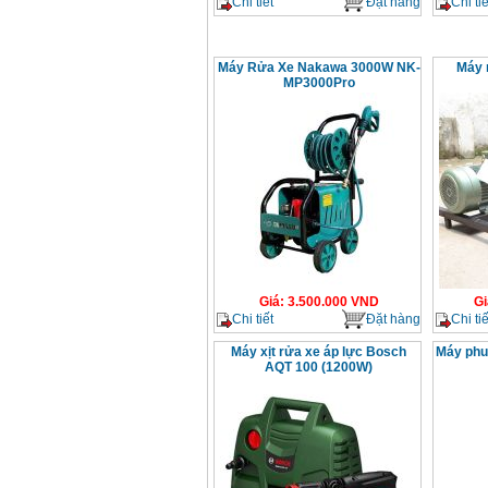
Chi tiết
Đặt hàng
Chi tiế
Máy Rửa Xe Nakawa 3000W NK-
Máy 
MP3000Pro
Giá
:
3.500.000
VND
Gi
Chi tiết
Đặt hàng
Chi tiế
Máy xịt rửa xe áp lực Bosch
Máy phu
AQT 100 (1200W)