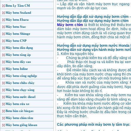
cao bể hút từ 4-8m.
– Lắp đặt và vận hành máy bơm trục ngang l
Bơm Ly Tâm CM
mạnh và ổn định với áp lực cao.
Máy bơm Sealand
Hướng dẫn lắp đặt sử dụng máy bơm chìm --
Máy bơm Ebara
Hướng dẫn lắp đặt sự dụng máy bơm chìm
Máy bơm chìm
là thiết bị không thể thiếu t
Máy bơm Stac
đảm bảo máy bơm hoạt động ổn định, hiệu quả
máy bơm chìm đúng cách là vô cùng quan trọng
Máy bơm Shimge
hành máy bơm chìm, đồng thời chia sẻ một số lư
Máy bơm CNP
Hướng dẫn sử dụng máy bơm nước Honda Ko
Máy bơm dân dụng
Hướng dẫn sử dụng vận hành máy bơm nướ
1. Kiểm tra nguyên liệu
Máy bơm tăng áp
- Chúng ta phải kiểm tra và đổ đầy xăng vào
Máy bơm đẩy cao
- Phải tháo rời bugi ra và kiểm tra lại xem
dây điện, tio dẫn xăng.
Máy bơm Inline
- Để nhiên liệu cách xa và không được để nh
khỏi bình của máy bơm nước chạy xăng thì chú
Máy bơm công nghiệp
để xăng tiếp xúc trực tiếp với môi trường bên 
-
Khóa van xả nước của máy bơm xăng:
Máy bơm chữa cháy
được đặt phía dưới guồng của máy bơm). Ngoà
Máy bơm chạy xăng
hơi hoàn toàn không bị dò rỉ.
-
Kiểm tra van khóa xăng của máy bơm n
Máy bơm nước diesel
xăng để đảm bảo xăng chuyển từ bình xăng xu
-
Kiểm tra khóa
máy bơm nước động cơ xăng:
Máy bơm rửa xe
khi xong rồi thì tiến hành vận hành giật nổ má
Bơm bùn cát biogas
Đây là những bước chuẩn bị đầu tiên trong c
thực hiện cẩn thận.
Máy bơm chìm tõm
Các phương pháp mồi máy bơm ly tâm trục n
Máy bơm giếng khoan