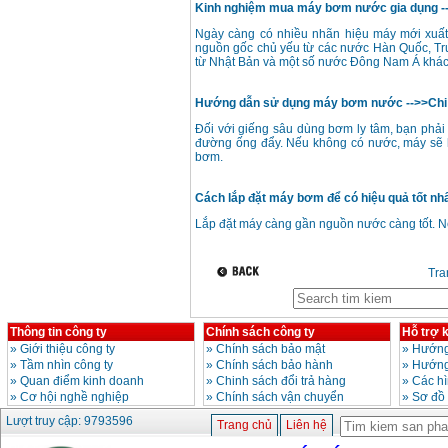
(2600W)
Kinh nghiệm mua máy bơm nước gia dụng -->
Giá
:
12500000
VND
Ngày càng có nhiều nhãn hiệu máy mới xuất 
nguồn gốc chủ yếu từ các nước Hàn Quốc, Tru
từ Nhật Bản và một số nước Đông Nam Á khác 
Máy bơm cấp thoát
nước đầu nổ Diesel
D6-80
Giá
:
9500000
VND
Hướng dẫn sử dụng máy bơm nước -->>Chi 
Đối với giếng sâu dùng bơm ly tâm, bạn phải
đường ống đẩy. Nếu không có nước, máy sẽ 
Máy bơm nước CM40-
bơm.
160A (4KW)
Giá
:
7500000
VND
Cách lắp đặt máy bơm để có hiệu quả tốt nhất
Lắp đặt máy càng gần nguồn nước càng tốt. Nê
Máy phun rửa xe
Ergen EN6700 Eco
(2600W)
Giá
:
1990000
VND
Tr
Máy bơm Văn Thể hút
Thông tin công ty
Chính sách công ty
Hỗ trợ 
sâu đẩy xa
Giá
:
2650000
VND
»
Giới thiệu công ty
»
Chính sách bảo mật
»
Hướng
»
Tầm nhìn công ty
»
Chính sách bảo hành
»
Hướng
»
Quan điểm kinh doanh
»
Chinh sách đổi trả hàng
»
Các h
»
Cơ hội nghề nghiệp
»
Chính sách vận chuyển
»
Sơ đồ
Máy bơm nước CM32-
160A (3KW)
Lượt truy cập: 9793596
Trang chủ
Liên hệ
Giá
:
6500000
VND