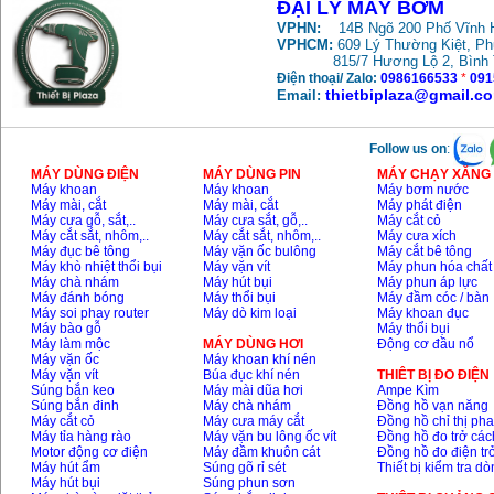
ĐẠI LÝ MÁY BƠM
VPHN:
14B Ngõ 200 Phố Vĩnh H
VPHCM:
609 Lý Thường Kiệt, P
Máy rửa xe cao áp
Karcher HD 5/11 P
815/7 Hương Lộ 2, Bình
(2200W)
Điện thoại/ Zalo:
0986166533
*
091
Giá
:
19990000
VND
thietbiplaza@gmail.c
Email:
Máy bơm hút giếng
Follow us on
:
sâu Shimizu PC260
(750W)
MÁY DÙNG ĐIỆN
MÁY DÙNG PIN
MÁY CHẠY XĂNG 
Giá
:
2950000
VND
Máy khoan
Máy khoan
Máy bơm nước
Máy mài, cắt
Máy mài, cắt
Máy phát điện
Máy cưa gỗ, sắt,..
Máy cưa sắt, gỗ,..
Máy cắt cỏ
Máy cắt sắt, nhôm,..
Máy cắt sắt, nhôm,..
Máy cưa xích
Máy đục bê tông
Máy vặn ốc bulông
Máy cắt bê tông
Máy khò nhiệt thổi bụi
Máy vặn vít
Máy phun hóa chất
Máy chà nhám
Máy hút bụi
Máy phun áp lực
Máy đánh bóng
Máy thổi bụi
Máy đầm cóc / bàn
Máy soi phay router
Máy dò kim loại
Máy khoan đục
Máy bào gỗ
Máy thổi bụi
Máy làm mộc
MÁY DÙNG HƠI
Động cơ đầu nổ
Máy vặn ốc
Máy khoan khí nén
Máy vặn vít
Búa đục khí nén
THIÊT BỊ ĐO ĐIỆN
Súng bắn keo
Máy mài dũa hơi
Ampe Kìm
Súng bắn đinh
Máy chà nhám
Đồng hồ vạn năng
Máy cắt cỏ
Máy cưa máy cắt
Đồng hồ chỉ thị ph
Máy tỉa hàng rào
Máy vặn bu lông ốc vít
Đồng hồ đo trở các
Motor động cơ điện
Máy đầm khuôn cát
Đồng hồ đo điện tr
Máy hút ẩm
Súng gõ rỉ sét
Thiết bị kiểm tra d
Máy hút bụi
Súng phun sơn