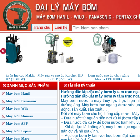
Trang chủ
Liên hệ
 rửa áp lực cao Makita
Máy rửa xe cao áp Karcher HD
Bơm nước cao áp chạy xăng
Má
W102 (1.300W)
5/11 P (2200W)
Makita EPH1000X
Tài liệu kỹ thuật
DANH MỤC SẢN PHẨM
Hướng dẫn lắp đặt máy bơm ly tâm trục ngan
Máy bơm Hanil
Hướng dẫn lắp đặt máy bơm ly tâm trục ng
Máy bơm nước là máy thủy lực thực hiện n
Máy bơm Panasonic
đường ống. Máy bơm trục ngang được sử dụng 
Máy bơm Wilo
động, sản xuất, sản xuất …
Đối với máy bơm cho hệ thống cấp nước. Máy 
Máy bơm Shimizu
– Đưa nước từ nguồn đến nơi xử lý (bơm cấp t
– Đưa nước đã xử lý để bơm nước trạm khu vực
Máy bơm APP
– Khi áp lực là không đủ, máy bơm trục ngan
Máy bơm Lepono
dân cư và hộ gia đình.
– Một loại bơm ly tâm với trục bơm đặt nằm 
Máy bơm Maro