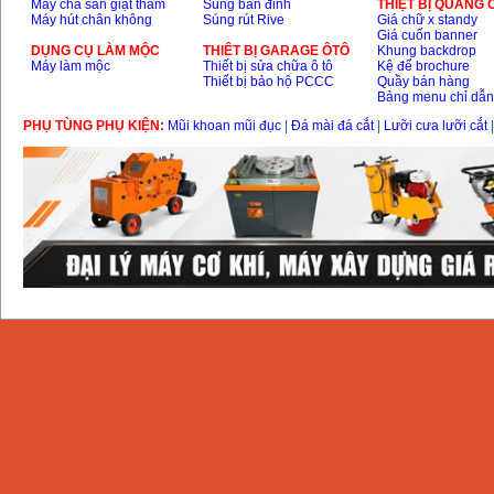
Máy chà sàn giặt thảm
Súng bắn đinh
THIỆT BỊ QUẢNG
Máy hút chân không
Súng rút Rive
Giá chữ x standy
Giá cuốn banner
DỤNG CỤ LÀM MỘC
THIÊT BỊ GARAGE ÔTÔ
Khung backdrop
Máy làm mộc
Thiết bị sửa chữa ô tô
Kệ để brochure
Thiết bị bảo hộ PCCC
Quầy bán hàng
Bảng menu chỉ dẫ
PHỤ TÙNG PHỤ KIỆN:
Mũi khoan mũi đục
|
Đá mài đá cắt
|
Lưỡi cưa lưỡi cắt