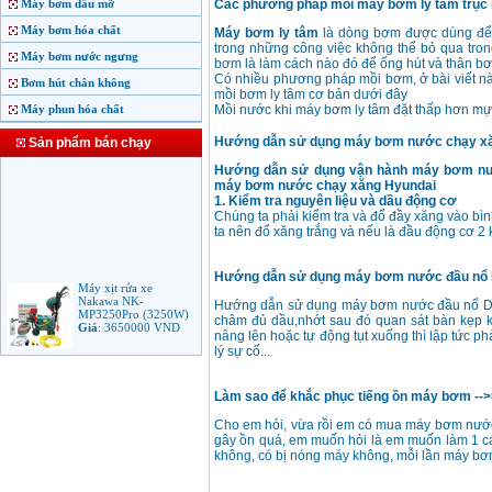
Máy bơm dầu mỡ
Các phương pháp mồi máy bơm ly tâm trục
Máy bơm hóa chất
Máy bơm ly tâm
là dòng bơm được dùng để 
trong những công việc không thể bỏ qua tro
Máy bơm nước ngưng
bơm là làm cách nào đó để ống hút và thân 
Có nhiều phương pháp mồi bơm, ở bài viết nà
Bơm hút chân không
mồi bơm ly tâm cơ bản dưới đây
Máy phun hóa chất
Mồi nước khi máy bơm ly tâm đặt thấp hơn mự
Hướng dẫn sử dụng máy bơm nước chạy xăng
Sản phẩm bán chạy
Hướng dẫn sử dụng vận hành máy bơm nư
máy bơm nước chạy xăng Hyundai
1. Kiểm tra nguyên liệu và dầu động cơ
Chúng ta phải kiểm tra và đổ đầy xăng vào bì
ta nên đổ xăng trắng và nếu là đầu động cơ 2 kỳ
Hướng dẫn sử dụng máy bơm nước đầu nổ Di
Máy xịt rửa xe
Nakawa NK-
Hướng dẫn sử dụng máy bơm nước đầu nổ Die
MP3250Pro (3250W)
châm đủ dầu,nhớt sau đó quan sát bàn kẹp 
Giá
:
3650000
VND
nâng lên hoặc tự động tụt xuống thì lập tức ph
lý sự cố...
Máy phun rửa áp lực
cao Makita HW102
Làm sao để khắc phục tiếng ồn máy bơm -->>
(1.300W)
Giá
:
2250000
VND
Cho em hỏi, vừa rồi em có mua máy bơm nước
gây ồn quá, em muốn hỏi là em muốn làm 1 cá
không, có bị nóng máy không, mỗi lần máy b
Máy xịt rửa áp lực cao
Bosch AQT 160