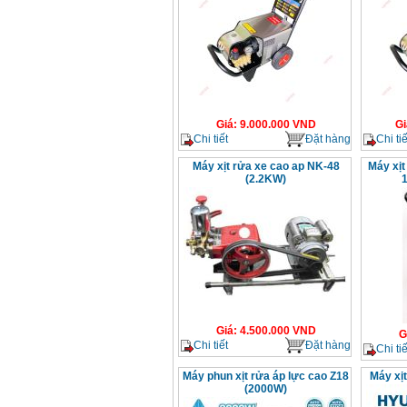
Giá
:
9.000.000
VND
Gi
Chi tiết
Đặt hàng
Chi tiế
Máy xịt rửa xe cao ap NK-48
Máy xịt
(2.2KW)
Giá
:
4.500.000
VND
G
Chi tiết
Đặt hàng
Chi tiế
Máy phun xịt rửa áp lực cao Z18
Máy xị
(2000W)