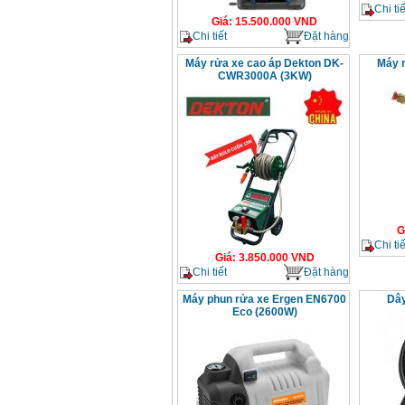
Chi tiế
Giá
:
15.500.000
VND
Chi tiết
Đặt hàng
Máy rửa xe cao áp Dekton DK-
Máy r
CWR3000A (3KW)
G
Chi tiế
Giá
:
3.850.000
VND
Chi tiết
Đặt hàng
Máy phun rửa xe Ergen EN6700
Dây
Eco (2600W)