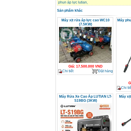
phun áp lực lutian
,
Sản phẩm khác
Máy xịt rửa áp lực cao WC10
Máy phu
(7.5KW)
Giá
:
17.500.000
VND
Chi tiết
Đặt hàng
G
Chi tiế
Máy Rửa Xe Cao Áp LUTIAN LT-
Máy xị
S19BG (3KW)