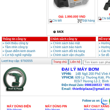
Giá
:
1.990.000
VND
Chi tiế
Chi tiết
Đặt hàng
Thông tin công ty
Chính sách công ty
Hỗ trợ 
»
Giới thiệu công ty
»
Chính sách bảo mật
»
Hướng
»
Tầm nhìn công ty
»
Chính sách bảo hành
»
Hướng
»
Quan điểm kinh doanh
»
Chinh sách đổi trả hàng
»
Các h
»
Cơ hội nghề nghiệp
»
Chính sách vận chuyển
»
Sơ đồ
Lượt truy cập: 9793555
Trang chủ
Liên hệ
ĐẠI LÝ MÁY BƠM
VPHN:
14B Ngõ 200 Phố Vĩnh H
VPHCM:
609 Lý Thường Kiệt, P
815/7 Hương Lộ 2, Bình
Điện thoại/ Zalo:
0986166533
*
091
thietbiplaza@gmail.c
Email:
Follow us on
:
MÁY DÙNG ĐIỆN
MÁY DÙNG PIN
MÁY CHẠY XĂNG 
Máy khoan
Máy khoan
Máy bơm nước