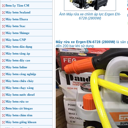
Bơm Ly Tâm CM
Máy bơm Sealand
Ảnh Máy rửa xe chỉnh áp lực Ergen EN-
6728 (2800W)
Máy bơm Ebara
Máy bơm Stac
Máy bơm Shimge
Máy bơm CNP
Máy rửa xe Ergen EN-6728 (2800W)
là sản 
đến 200 bar khi sử dụng.
Máy bơm dân dụng
Máy bơm tăng áp
Máy bơm đẩy cao
Máy bơm Inline
Máy bơm công nghiệp
Máy bơm chữa cháy
Máy bơm chạy xăng
Máy bơm nước diesel
Máy bơm rửa xe
Bơm bùn cát biogas
Máy bơm chìm tõm
Máy bơm giếng khoan