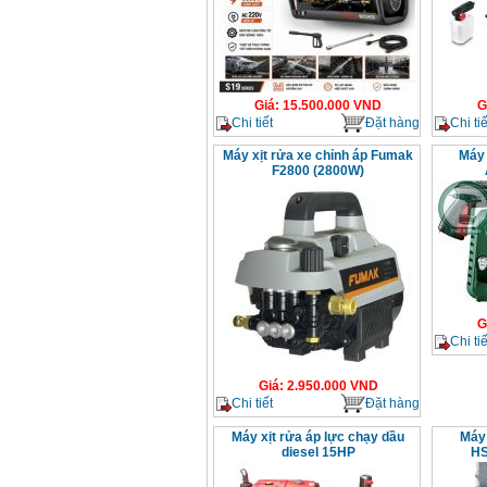
Giá
:
15.500.000
VND
G
Chi tiết
Đặt hàng
Chi tiế
Máy xịt rửa xe chỉnh áp Fumak
Máy 
F2800 (2800W)
G
Chi tiế
Giá
:
2.950.000
VND
Chi tiết
Đặt hàng
Máy xịt rửa áp lực chạy dầu
Máy 
diesel 15HP
HS