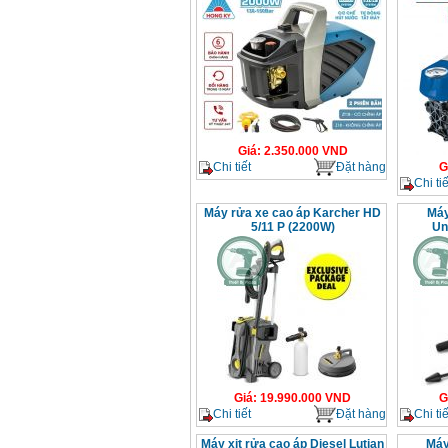
Giá
:
2.350.000
VND
Chi tiết
Đặt hàng
G
Chi tiế
Máy rửa xe cao áp Karcher HD
Máy
5/11 P (2200W)
Un
Giá
:
19.990.000
VND
G
Chi tiết
Đặt hàng
Chi tiế
Máy xịt rửa cao áp Diesel Lutian
Máy