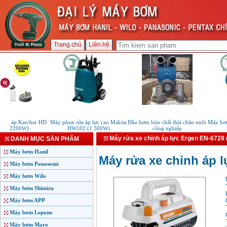
Trang chủ
Liên hệ
ao áp Karcher HD
Máy phun rửa áp lực cao Makita
Đầu bơm bùn chất thải chăn nuôi
Máy bơm đ
P (2200W)
HW102 (1.300W)
công nghiệp
12
Máy rửa xe chỉnh áp lực Ergen EN-6728
DANH MỤC SẢN PHẨM
Máy bơm Hanil
Máy rửa xe chỉnh áp 
Máy bơm Panasonic
Máy bơm Wilo
Máy bơm Shimizu
Máy bơm APP
Máy bơm Lepono
Máy bơm Maro