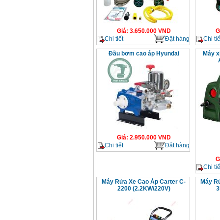
Giá
:
3.650.000
VND
G
Chi tiết
Đặt hàng
Chi tiế
Đầu bơm cao áp Hyundai
Máy x
Giá
:
2.950.000
VND
Chi tiết
Đặt hàng
G
Chi tiế
Máy Rửa Xe Cao Áp Carter C-
Máy Rử
2200 (2.2KW/220V)
3