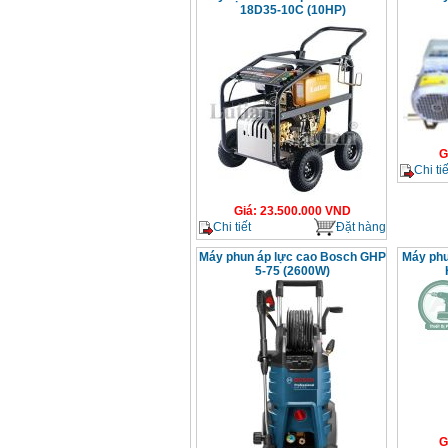
18D35-10C (10HP)
G
Chi tiế
Giá
:
23.500.000
VND
Chi tiết
Đặt hàng
Máy phun áp lực cao Bosch GHP
Máy phu
5-75 (2600W)
G