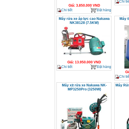
Chi tiế
Giá
:
3.850.000
VND
Chi tiết
Đặt hàng
Máy rửa xe áp lực cao Nakawa
Máy t
NK38128 (7.5KW)
Giá
:
13.950.000
VND
Chi tiết
Đặt hàng
Gi
Chi tiế
Máy xịt rửa xe Nakawa NK-
Máy Rử
MP3250Pro (3250W)