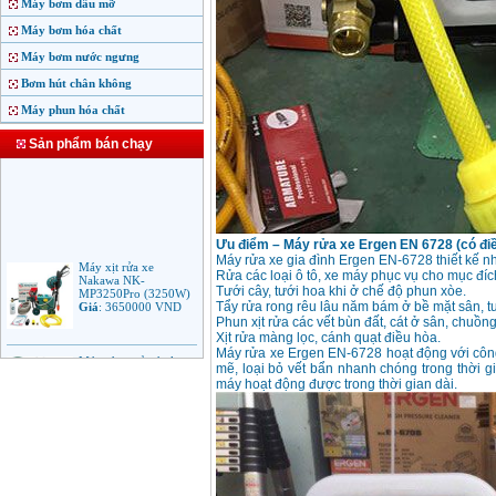
Máy bơm dầu mỡ
Máy bơm hóa chất
Máy bơm nước ngưng
Bơm hút chân không
Máy phun hóa chất
Sản phẩm bán chạy
Ưu điểm – Máy rửa xe Ergen EN 6728 (có điề
Máy xịt rửa xe
Máy rửa xe gia đình Ergen EN-6728 thiết kế 
Nakawa NK-
Rửa các loại ô tô, xe máy phục vụ cho mục đích
MP3250Pro (3250W)
Tưới cây, tưới hoa khi ở chế độ phun xòe.
Giá
:
3650000
VND
Tẩy rửa rong rêu lâu năm bám ở bề mặt sân, 
Phun xịt rửa các vết bùn đất, cát ở sân, chuồng
Xịt rửa màng lọc, cánh quạt điều hòa.
Máy phun rửa áp lực
Máy rửa xe Ergen EN-6728 hoạt động với công
cao Makita HW102
mẽ, loại bỏ vết bẩn nhanh chóng trong thời g
(1.300W)
máy hoạt động được trong thời gian dài.
Giá
:
2250000
VND
Máy xịt rửa áp lực cao
Bosch AQT 160
(2600W)
Giá
:
12500000
VND