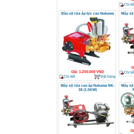
Chi tiế
Đầu xịt rửa áp lực cao Nakawa
Máy xịt
G
Giá
:
1.250.000
VND
Chi tiế
Chi tiết
Đặt hàng
Máy xịt rửa cao áp Nakawa NK-
Máy xịt
38 (1.5KW)
G