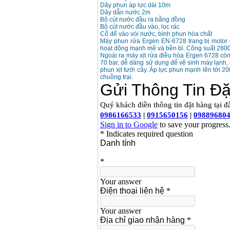
Dây phun áp lực dài 10m
Máy rửa xe cao áp
Karcher HD 5/11 P
Dây dẫn nước 2m
(2200W)
Bộ cút nước đầu ra bằng đồng
Giá
:
19990000
VND
Bộ cút nước đầu vào, lọc rác
Cổ để vào vòi nước, bình phun hóa chất
Máy phun rửa Ergen EN-6728 trang bị motor
hoạt động mạnh mẽ và bền bỉ. Công suất 2800W
Máy bơm hút giếng
Ngoài ra máy xịt rửa điều hòa Ergen 6728 còn
sâu Shimizu PC260
(750W)
70 bar, dễ dàng sử dụng để vệ sinh máy lạnh
Giá
:
2950000
VND
phun xịt tưới cây. Áp lực phun mạnh lên tới 2
chuồng trại.