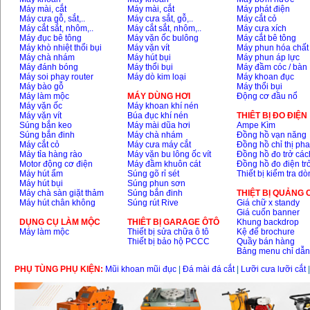
Máy mài, cắt
Máy mài, cắt
Máy phát điện
Máy cưa gỗ, sắt,..
Máy cưa sắt, gỗ,..
Máy cắt cỏ
Máy cắt sắt, nhôm,..
Máy cắt sắt, nhôm,..
Máy cưa xích
Máy đục bê tông
Máy vặn ốc bulông
Máy cắt bê tông
Máy khò nhiệt thổi bụi
Máy vặn vít
Máy phun hóa chất
Máy chà nhám
Máy hút bụi
Máy phun áp lực
Máy đánh bóng
Máy thổi bụi
Máy đầm cóc / bàn
Máy soi phay router
Máy dò kim loại
Máy khoan đục
Máy bào gỗ
Máy thổi bụi
Máy làm mộc
MÁY DÙNG HƠI
Động cơ đầu nổ
Máy vặn ốc
Máy khoan khí nén
Máy vặn vít
Búa đục khí nén
THIÊT BỊ ĐO ĐIỆN
Súng bắn keo
Máy mài dũa hơi
Ampe Kìm
Súng bắn đinh
Máy chà nhám
Đồng hồ vạn năng
Máy cắt cỏ
Máy cưa máy cắt
Đồng hồ chỉ thị ph
Máy tỉa hàng rào
Máy vặn bu lông ốc vít
Đồng hồ đo trở các
Motor động cơ điện
Máy đầm khuôn cát
Đồng hồ đo điện tr
Máy hút ẩm
Súng gõ rỉ sét
Thiết bị kiểm tra d
Máy hút bụi
Súng phun sơn
Máy chà sàn giặt thảm
Súng bắn đinh
THIỆT BỊ QUẢNG
Máy hút chân không
Súng rút Rive
Giá chữ x standy
Giá cuốn banner
DỤNG CỤ LÀM MỘC
THIÊT BỊ GARAGE ÔTÔ
Khung backdrop
Máy làm mộc
Thiết bị sửa chữa ô tô
Kệ để brochure
Thiết bị bảo hộ PCCC
Quầy bán hàng
Bảng menu chỉ dẫ
PHỤ TÙNG PHỤ KIỆN:
Mũi khoan mũi đục
|
Đá mài đá cắt
|
Lưỡi cưa lưỡi cắt