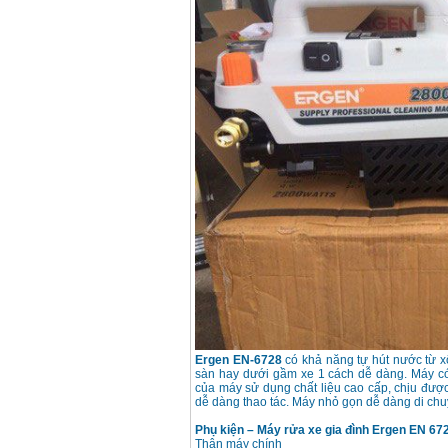
Máy bơm cấp thoát
nước đầu nổ Diesel
D6-80
Giá
:
9500000
VND
Máy bơm nước CM40-
160A (4KW)
Giá
:
7500000
VND
Máy phun rửa xe
Ergen EN6700 Eco
(2600W)
Giá
:
1990000
VND
Máy bơm Văn Thể hút
sâu đẩy xa
Giá
:
2650000
VND
Ergen EN-6728
có khả năng tự hút nước từ xô
sàn hay dưới gầm xe 1 cách dễ dàng. Máy có
Máy bơm nước CM32-
160A (3KW)
của máy sử dụng chất liệu cao cấp, chịu đượ
Giá
:
6500000
VND
dễ dàng thao tác. Máy nhỏ gọn dễ dàng di chu
Phụ kiện – Máy rửa xe gia đình Ergen EN 67
Thân máy chính