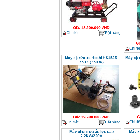
Giá
:
18.500.000
VND
Chi tiết
Đặt hàng
Gi
Chi tiế
Máy xịt rửa xe Hoshi HS1525-
Máy xịt
7.5T4 (7.5KW)
G
Giá
:
19.980.000
VND
Chi tiế
Chi tiết
Đặt hàng
Máy phun rửa áp lực cao
Máy x
2.2KW/220V