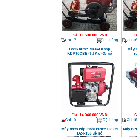
Giá
:
10.500.000
VND
G
Chi tiết
Đặt hàng
Chi tiế
Bơm nước diesel Koop
Máy 
KDP80CBE (6.6Kw) đề nổ
r
Giá
:
14.040.000
VND
G
Chi tiết
Đặt hàng
Chi tiế
Máy bơm cấp thoát nước Diesel
Máy bơm
D24-150 đề nổ