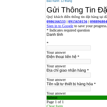
Bảo hành: 12 tháng
Máy bơm cấp thoát
nước đầu nổ Diesel
D6-80
Giá
:
9500000
VND
Máy bơm nước CM40-
160A (4KW)
Giá
:
7500000
VND
Máy phun rửa xe
Ergen EN6700 Eco
(2600W)
Giá
:
1990000
VND
Máy bơm Văn Thể hút
sâu đẩy xa
Giá
:
2650000
VND
Máy bơm nước CM32-
160A (3KW)
Giá
:
6500000
VND