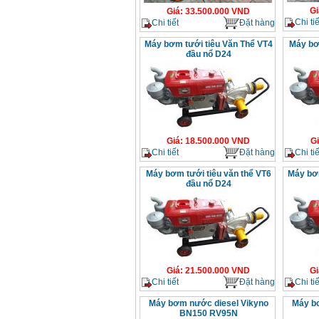
Gi
Giá
:
33.500.000
VND
Chi tiế
Chi tiết
Đặt hàng
Máy bơm tưới tiêu Văn Thể VT4
Máy bơ
đầu nổ D24
Giá
:
18.500.000
VND
G
Chi tiết
Đặt hàng
Chi tiế
Máy bơm tưới tiêu văn thể VT6
Máy bơm
đầu nổ D24
Giá
:
21.500.000
VND
Gi
Chi tiết
Đặt hàng
Chi tiế
Máy bơm nước diesel Vikyno
Máy b
BN150 RV95N