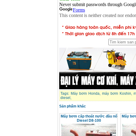
Máy rửa xe cao áp
Karcher HD 5/11 P
(2200W)
Giá
:
19990000
VND
Máy bơm hút giếng
sâu Shimizu PC260
(750W)
Giá
:
2950000
VND
Tags:
Máy bơm Honda
,
máy bơm Koshin
,
m
diesel
,
Sản phẩm khác
Máy bơm cấp thoát nước đầu nổ
Máy bơm
Diesel D8-100