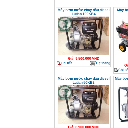
Máy bơm nước chạy dầu diesel
Máy b
Lutian 100KB4
Giá
:
9.500.000
VND
Chi tiết
Đặt hàng
Gi
Chi tiế
Máy bơm nước chạy dầu diesel
Máy bơ
Lutian 50KB2
Giá
:
6.900.000
VND