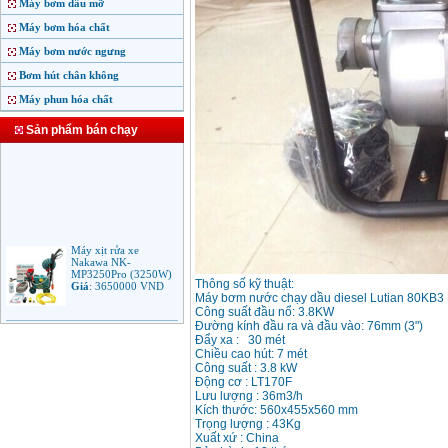
Máy bơm dầu mỡ
Máy bơm hóa chất
Máy bơm nước ngưng
Bơm hút chân không
Máy phun hóa chất
Sản phẩm bán chạy
Máy xịt rửa xe
Nakawa NK-
MP3250Pro (3250W)
Giá
:
3650000
VND
Thông số kỹ thuật:
Máy bơm nước chạy dầu diesel Lutian 80KB3
Công suất đầu nổ: 3.8KW
Máy phun rửa áp lực
Đường kính đầu ra và đầu vào: 76mm (3")
cao Makita HW102
Đẩy xa : 30 mét
(1.300W)
Chiều cao hút: 7 mét
Giá
:
2250000
VND
Công suất : 3.8 kW
Động cơ : LT170F
Lưu lượng : 36m3/h
Máy xịt rửa áp lực cao
Kích thước: 560x455x560 mm
Bosch AQT 160
Trọng lượng : 43Kg
(2600W)
Xuất xứ : China
Giá
:
12500000
VND