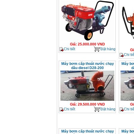
Giá
:
25.000.000
VND
Chi tiết
Đặt hàng
Gi
Chi tiế
Máy bơm cấp thoát nước chạy
Máy bơ
dầu diesel D28-200
d
Giá
:
29.500.000
VND
Gi
Chi tiết
Đặt hàng
Chi tiế
Máy bơm cấp thoát nước chạy
Máy bơ