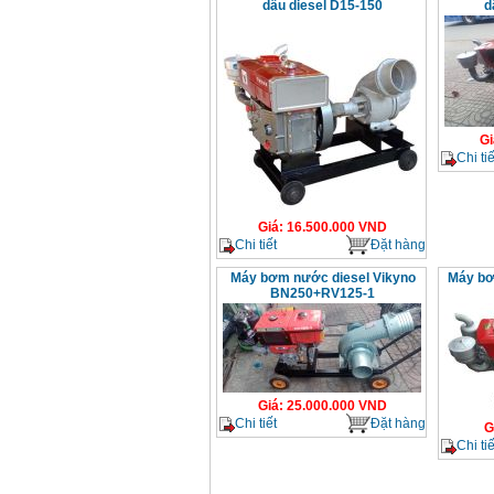
dầu diesel D15-150
d
Gi
Chi tiế
Giá
:
16.500.000
VND
Chi tiết
Đặt hàng
Máy bơm nước diesel Vikyno
Máy bơ
BN250+RV125-1
Giá
:
25.000.000
VND
Chi tiết
Đặt hàng
G
Chi tiế