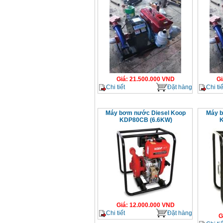
Giá
:
21.500.000
VND
Gi
Chi tiết
Đặt hàng
Chi tiế
Máy bơm nước Diesel Koop
Máy b
KDP80CB (6.6KW)
K
Giá
:
12.000.000
VND
Chi tiết
Đặt hàng
G