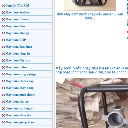
Bơm Ly Tâm CM
Máy bơm Sealand
Ảnh Máy bơm nước chạy dầu diesel Lutian
80KB3
Máy bơm Ebara
Máy bơm Stac
Máy bơm Shimge
Máy bơm CNP
Máy bơm dân dụng
Máy bơm tăng áp
Máy bơm đẩy cao
Máy bơm Inline
Máy bơm nước chạy dầu Diesel Lutian
là m
hợp hoạt động trong sân vườn, tưới tiêu nông 
Máy bơm công nghiệp
Máy bơm chữa cháy
Máy bơm chạy xăng
Máy bơm nước diesel
Máy bơm rửa xe
Bơm bùn cát biogas
Máy bơm chìm tõm
Máy bơm giếng khoan