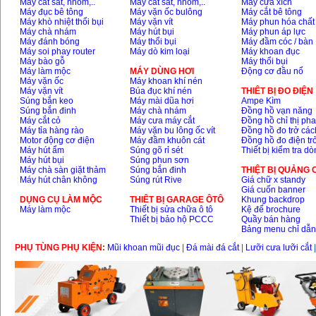
Máy cắt sắt, nhôm,..
Máy cắt sắt, nhôm,..
Máy cưa xích
Máy đục bê tông
Máy vặn ốc bulông
Máy cắt bê tông
Máy khò nhiệt thổi bụi
Máy vặn vít
Máy phun hóa chất
Máy chà nhám
Máy hút bụi
Máy phun áp lực
Máy đánh bóng
Máy thổi bụi
Máy đầm cóc / bàn
Máy soi phay router
Máy dò kim loại
Máy khoan đục
Máy bào gỗ
Máy thổi bụi
Máy làm mộc
MÁY DÙNG HƠI
Động cơ đầu nổ
Máy vặn ốc
Máy khoan khí nén
Máy vặn vít
Búa đục khí nén
THIÊT BỊ ĐO ĐIỆN
Súng bắn keo
Máy mài dũa hơi
Ampe Kìm
Súng bắn đinh
Máy chà nhám
Đồng hồ vạn năng
Máy cắt cỏ
Máy cưa máy cắt
Đồng hồ chỉ thị ph
Máy tỉa hàng rào
Máy vặn bu lông ốc vít
Đồng hồ đo trở các
Motor động cơ điện
Máy đầm khuôn cát
Đồng hồ đo điện tr
Máy hút ẩm
Súng gõ rỉ sét
Thiết bị kiểm tra d
Máy hút bụi
Súng phun sơn
Máy chà sàn giặt thảm
Súng bắn đinh
THIỆT BỊ QUẢNG
Máy hút chân không
Súng rút Rive
Giá chữ x standy
Giá cuốn banner
DỤNG CỤ LÀM MỘC
THIÊT BỊ GARAGE ÔTÔ
Khung backdrop
Máy làm mộc
Thiết bị sửa chữa ô tô
Kệ để brochure
Thiết bị bảo hộ PCCC
Quầy bán hàng
Bảng menu chỉ dẫ
PHỤ TÙNG PHỤ KIỆN:
Mũi khoan mũi đục
|
Đá mài đá cắt
|
Lưỡi cưa lưỡi cắt