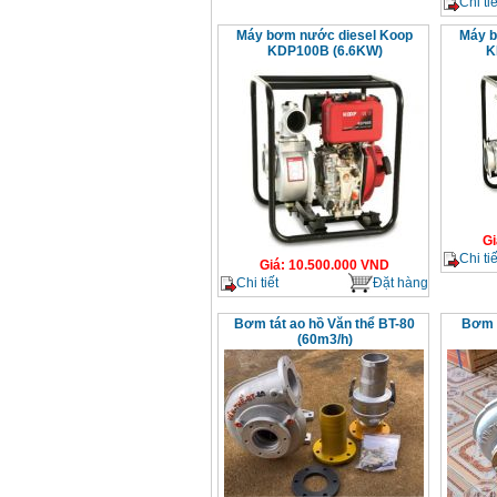
Chi tiế
Máy bơm nước diesel Koop
Máy b
KDP100B (6.6KW)
K
Gi
Chi tiế
Giá
:
10.500.000
VND
Chi tiết
Đặt hàng
Bơm tát ao hồ Văn thể BT-80
Bơm n
(60m3/h)