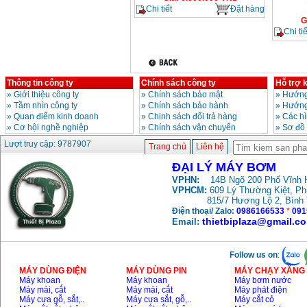
Chi tiết
Đặt hàng
G
Chi tiế
Thông tin công ty
Chính sách công ty
Hỗ trợ 
»
Giới thiệu công ty
»
Chính sách bảo mật
»
Hướng
»
Tầm nhìn công ty
»
Chính sách bảo hành
»
Hướng
»
Quan điểm kinh doanh
»
Chinh sách đổi trả hàng
»
Các h
»
Cơ hội nghề nghiệp
»
Chính sách vận chuyển
»
Sơ đồ
Lượt truy cập: 9787907
Trang chủ
Liên hệ
ĐẠI LÝ MÁY BƠM
VPHN:
14B Ngõ 200 Phố Vĩnh H
VPHCM:
609 Lý Thường Kiệt, P
815/7 Hương Lộ 2, Bình
Điện thoại/ Zalo:
0986166533
*
091
thietbiplaza@gmail.c
Email:
Follow us on
:
MÁY DÙNG ĐIỆN
MÁY DÙNG PIN
MÁY CHẠY XĂNG 
Máy khoan
Máy khoan
Máy bơm nước
Máy mài, cắt
Máy mài, cắt
Máy phát điện
Máy cưa gỗ, sắt,..
Máy cưa sắt, gỗ,..
Máy cắt cỏ