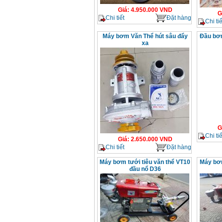
Giá
:
4.950.000
VND
G
Chi tiết
Đặt hàng
Chi tiế
Máy bơm Văn Thể hút sâu đẩy
Đầu bơ
xa
G
Chi tiế
Giá
:
2.650.000
VND
Chi tiết
Đặt hàng
Máy bơm tưới tiêu văn thể VT10
Máy bơm
đầu nổ D36