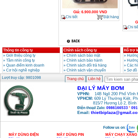
Giá
:
6.900.000
VND
Chi tiết
Đặt hàng
G
Chi tiế
Thông tin công ty
Chính sách công ty
Hỗ trợ 
»
Giới thiệu công ty
»
Chính sách bảo mật
»
Hướng
»
Tầm nhìn công ty
»
Chính sách bảo hành
»
Hướng
»
Quan điểm kinh doanh
»
Chinh sách đổi trả hàng
»
Các h
»
Cơ hội nghề nghiệp
»
Chính sách vận chuyển
»
Sơ đồ
Lượt truy cập: 9801098
Trang chủ
Liên hệ
ĐẠI LÝ MÁY BƠM
VPHN:
14B Ngõ 200 Phố Vĩnh H
VPHCM:
609 Lý Thường Kiệt, P
815/7 Hương Lộ 2, Bình
Điện thoại/ Zalo:
0986166533
*
091
thietbiplaza@gmail.c
Email:
Follow us on
:
MÁY DÙNG ĐIỆN
MÁY DÙNG PIN
MÁY CHẠY XĂNG 