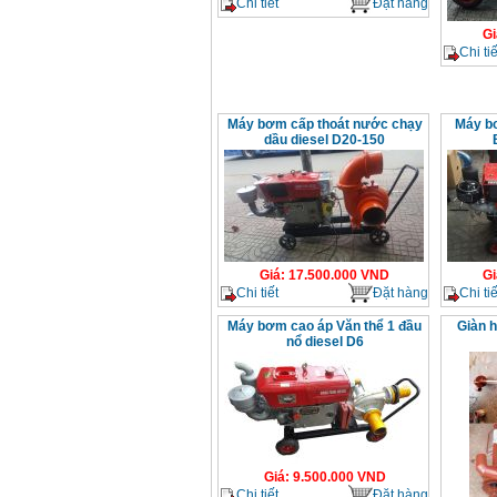
Chi tiết
Đặt hàng
Gi
Chi tiế
Máy bơm cấp thoát nước chạy
Máy b
dầu diesel D20-150
Giá
:
17.500.000
VND
Gi
Chi tiết
Đặt hàng
Chi tiế
Máy bơm cao áp Văn thể 1 đầu
Giàn h
nổ diesel D6
Giá
:
9.500.000
VND
Chi tiết
Đặt hàng