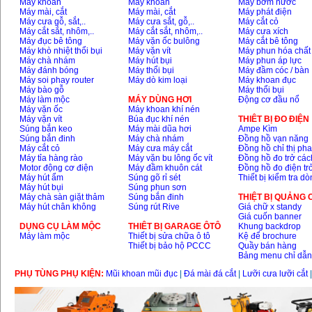
Máy khoan
Máy khoan
Máy bơm nước
Máy mài, cắt
Máy mài, cắt
Máy phát điện
Máy cưa gỗ, sắt,..
Máy cưa sắt, gỗ,..
Máy cắt cỏ
Máy cắt sắt, nhôm,..
Máy cắt sắt, nhôm,..
Máy cưa xích
Máy đục bê tông
Máy vặn ốc bulông
Máy cắt bê tông
Máy khò nhiệt thổi bụi
Máy vặn vít
Máy phun hóa chất
Máy chà nhám
Máy hút bụi
Máy phun áp lực
Máy đánh bóng
Máy thổi bụi
Máy đầm cóc / bàn
Máy soi phay router
Máy dò kim loại
Máy khoan đục
Máy bào gỗ
Máy thổi bụi
Máy làm mộc
MÁY DÙNG HƠI
Động cơ đầu nổ
Máy vặn ốc
Máy khoan khí nén
Máy vặn vít
Búa đục khí nén
THIÊT BỊ ĐO ĐIỆN
Súng bắn keo
Máy mài dũa hơi
Ampe Kìm
Súng bắn đinh
Máy chà nhám
Đồng hồ vạn năng
Máy cắt cỏ
Máy cưa máy cắt
Đồng hồ chỉ thị ph
Máy tỉa hàng rào
Máy vặn bu lông ốc vít
Đồng hồ đo trở các
Motor động cơ điện
Máy đầm khuôn cát
Đồng hồ đo điện tr
Máy hút ẩm
Súng gõ rỉ sét
Thiết bị kiểm tra d
Máy hút bụi
Súng phun sơn
Máy chà sàn giặt thảm
Súng bắn đinh
THIỆT BỊ QUẢNG
Máy hút chân không
Súng rút Rive
Giá chữ x standy
Giá cuốn banner
DỤNG CỤ LÀM MỘC
THIÊT BỊ GARAGE ÔTÔ
Khung backdrop
Máy làm mộc
Thiết bị sửa chữa ô tô
Kệ để brochure
Thiết bị bảo hộ PCCC
Quầy bán hàng
Bảng menu chỉ dẫ
PHỤ TÙNG PHỤ KIỆN:
Mũi khoan mũi đục
|
Đá mài đá cắt
|
Lưỡi cưa lưỡi cắt