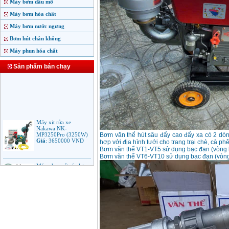
Máy bơm dầu mỡ
Máy bơm hóa chất
Máy bơm nước ngưng
Bơm hút chân không
Máy phun hóa chất
Sản phẩm bán chạy
Máy xịt rửa xe
Nakawa NK-
MP3250Pro (3250W)
Giá
:
3650000
VND
Bơm văn thể hút sâu đẩy cao đẩy xa có 2 dòn
hợp với địa hình tưới cho trang trại chè, cà ph
Bơm văn thể VT1-VT5 sử dụng bạc đạn (vòng 
Bơm văn thể VT6-VT10 sử dụng bạc đạn (vòng
Máy phun rửa áp lực
cao Makita HW102
(1.300W)
Giá
:
2250000
VND
Máy xịt rửa áp lực cao
Bosch AQT 160
(2600W)
Giá
:
12500000
VND