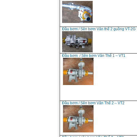
Đầu bơm / Sên bơm Văn thể 2 guồng VT-2G
Đầu bơm / Sên bơm Văn Thể 1 – VT1
Đầu bơm / Sên bơm Văn Thể 2 – VT2