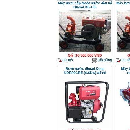
Máy bơm cấp thoát nước đầu nổ
Máy bơm
Diesel D8-100
Giá
:
10.500.000
VND
G
Chi tiết
Đặt hàng
Chi tiế
Bơm nước diesel Koop
Máy 
KDP80CBE (6.6Kw) đề nổ
r