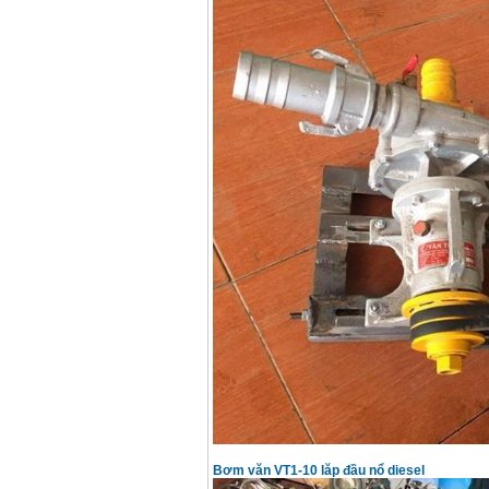
Bơm văn VT1-10 lăp đầu nổ diesel