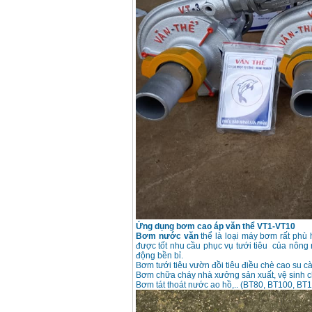
Máy bơm cấp thoát
nước đầu nổ Diesel
D6-80
Giá
:
9500000
VND
Máy bơm nước CM40-
160A (4KW)
Giá
:
7500000
VND
Máy phun rửa xe
Ergen EN6700 Eco
(2600W)
Giá
:
1990000
VND
Máy bơm Văn Thể hút
sâu đẩy xa
Giá
:
2650000
VND
Ứng dụng bơm cao áp văn thể VT1-VT10
Bơm nước văn
thể là loại máy bơm rất phù 
được tốt nhu cầu phục vụ tưới tiêu của nông 
động bền bỉ.
Máy bơm nước CM32-
160A (3KW)
Bơm tưới tiêu vườn đồi tiêu điều chè cao su cà 
Giá
:
6500000
VND
Bơm chữa cháy nhà xưởng sản xuất, vệ sinh ch
Bơm tát thoát nước ao hồ,.. (BT80, BT100, BT