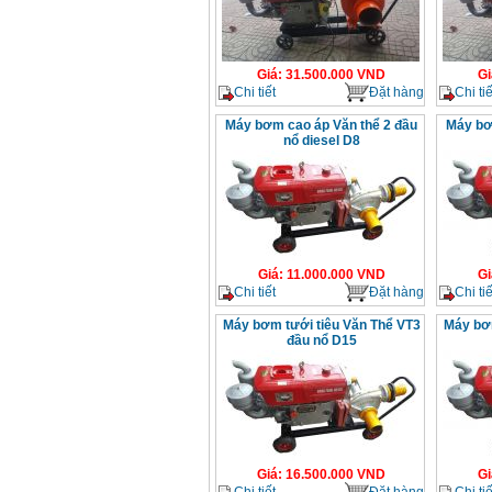
Giá
:
31.500.000
VND
Gi
Chi tiết
Đặt hàng
Chi tiế
Máy bơm cao áp Văn thể 2 đầu
Máy bơm
nổ diesel D8
Giá
:
11.000.000
VND
Gi
Chi tiết
Đặt hàng
Chi tiế
Máy bơm tưới tiêu Văn Thể VT3
Máy bơm
đầu nổ D15
Giá
:
16.500.000
VND
Gi
Chi tiết
Đặt hàng
Chi tiế