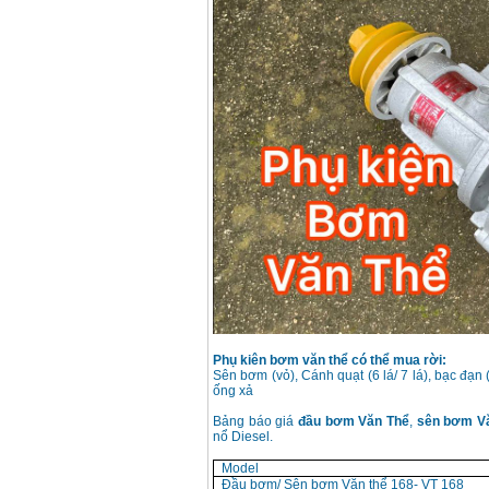
Máy rửa xe cao áp
Karcher HD 5/11 P
(2200W)
Giá
:
19990000
VND
Máy bơm hút giếng
sâu Shimizu PC260
(750W)
Giá
:
2950000
VND
Phụ kiên bơm văn thể có thể mua rời:
Sên bơm (vỏ), Cánh quạt (6 lá/ 7 lá), bạc đạn
ống xả
Bảng báo giá
đầu bơm Văn Thể
,
sên bơm V
nổ Diesel.
Model
Đầu bơm/ Sên bơm Văn thể 168- VT 168