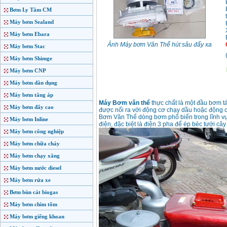
Bơm Ly Tâm CM
Máy bơm Sealand
Máy bơm Ebara
Ảnh Máy bơm Văn Thể hút sâu đẩy xa
Máy bơm Stac
Máy bơm Shimge
Máy bơm CNP
Máy bơm dân dụng
Máy bơm tăng áp
Máy Bơm văn thể
thực chất là một đầu bơm tá
Máy bơm đẩy cao
được nối ra với động cơ chạy dầu hoặc động c
Bơm Văn Thể dòng bơm phổ biến trong lĩnh vự
Máy bơm Inline
điện, đặc biệt là điện 3 pha để ép béc tưới cây
Máy bơm công nghiệp
Máy bơm chữa cháy
Máy bơm chạy xăng
Máy bơm nước diesel
Máy bơm rửa xe
Bơm bùn cát biogas
Máy bơm chìm tõm
Máy bơm giếng khoan