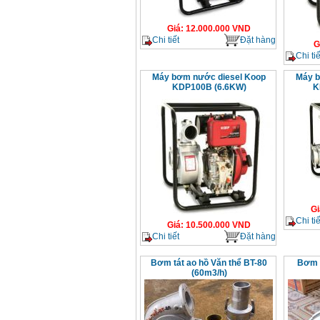
Giá
:
12.000.000
VND
Chi tiết
Đặt hàng
G
Chi tiế
Máy bơm nước diesel Koop
Máy b
KDP100B (6.6KW)
K
Gi
Chi tiế
Giá
:
10.500.000
VND
Chi tiết
Đặt hàng
Bơm tát ao hồ Văn thể BT-80
Bơm n
(60m3/h)