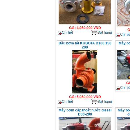
Giá
:
4.950.000
VND
G
Chi tiết
Đặt hàng
Chi tiế
Đầu bơm tát KUBOTA D100 150
Máy bơ
200
Gi
Chi tiế
Giá
:
5.950.000
VND
Chi tiết
Đặt hàng
Máy bơm cấp thoát nước diesel
Máy bơ
D30-200
d