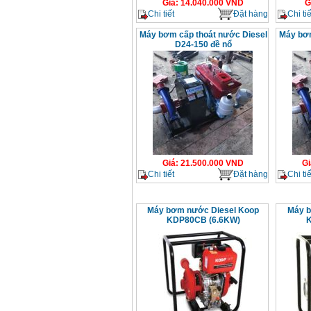
Giá
:
14.040.000
VND
G
Chi tiết
Đặt hàng
Chi tiế
Máy bơm cấp thoát nước Diesel
Máy bơm
D24-150 đề nổ
Giá
:
21.500.000
VND
Gi
Chi tiết
Đặt hàng
Chi tiế
Máy bơm nước Diesel Koop
Máy b
KDP80CB (6.6KW)
K