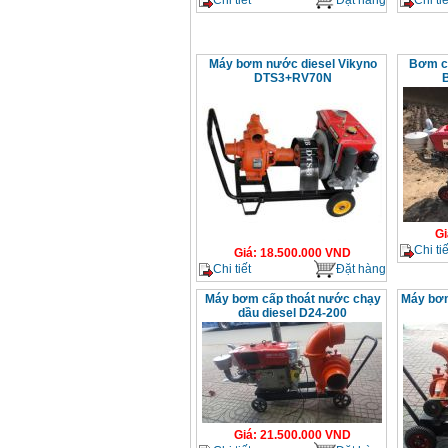
Máy bơm nước diesel Vikyno
Bơm cấ
DTS3+RV70N
B
Gi
Chi tiế
Giá
:
18.500.000
VND
Chi tiết
Đặt hàng
Máy bơm cấp thoát nước chạy
Máy bơm
dầu diesel D24-200
Giá
:
21.500.000
VND