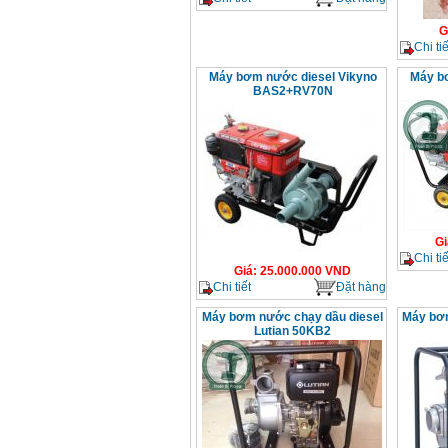
G
Chi tiế
Máy bơm nước diesel Vikyno
Máy b
BAS2+RV70N
Gi
Chi tiế
Giá
:
25.000.000
VND
Chi tiết
Đặt hàng
Máy bơm nước chạy dầu diesel
Máy bơ
Lutian 50KB2