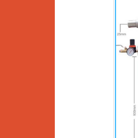
Máy bơm cấp thoát
nước đầu nổ Diesel
D6-80
Giá
:
9500000
VND
Máy bơm nước CM40-
160A (4KW)
Giá
:
7500000
VND
Máy phun rửa xe
Ergen EN6700 Eco
(2600W)
Giá
:
1990000
VND
Máy bơm Văn Thể hút
sâu đẩy xa
Giá
:
2650000
VND
Máy bơm nước CM32-
160A (3KW)
Giá
:
6500000
VND