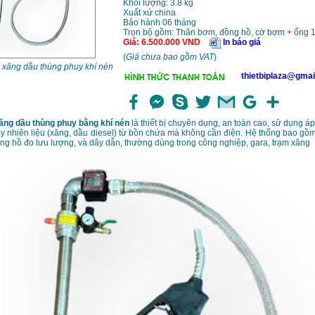
Khối lượng: 3.8 kg
Xuất xứ china
Bảo hành 06 tháng
Trọn bộ gồm: Thân bơm, đồng hồ, cờ bơm + ống 
Giá
:
6.500.000
VND
In báo giá
(
Giá chưa bao gồm VAT
)
xăng dầu thùng phuy khí nén
thietbiplaza@gmai
ăng dầu thùng phuy bằng khí nén
là thiết bị chuyên dụng, an toàn cao, sử dụng áp
ẩy nhiên liệu (xăng, dầu diesel) từ bồn chứa mà không cần điện. Hệ thống bao gồ
g hồ đo lưu lượng, và dây dẫn, thường dùng trong công nghiệp, gara, trạm xăng