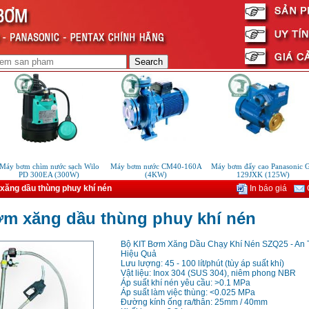
y bơm chìm nước sạch Wilo
Máy bơm nước CM40-160A
Máy bơm đẩy cao Panasonic GP
PD 300EA (300W)
(4KW)
129JXK (125W)
xăng dầu thùng phuy khí nén
In báo giá
G
ơm xăng dầu thùng phuy khí nén
Bộ KIT Bơm Xăng Dầu Chạy Khí Nén SZQ25 - An 
Hiệu Quả
Lưu lượng: 45 - 100 lít/phút (tùy áp suất khí)
Vật liệu: Inox 304 (SUS 304), niêm phong NBR
Áp suất khí nén yêu cầu: >0.1 MPa
Áp suất làm việc thùng: <0.025 MPa
Đường kính ống ra/thân: 25mm / 40mm