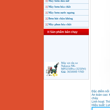
Máy bơm dầu mỡ
Máy bơm hóa chất
Máy bơm nước ngưng
Bơm hút chân không
Máy phun hóa chất
Sản phẩm bán chạy
Máy xịt rửa xe
Nakawa NK-
MP3250Pro (3250W)
Giá
:
3650000
VND
Máy phun rửa áp lực
cao Makita HW102
(1.300W)
Giá
:
2250000
VND
Đặc điểm nổi 
An toàn cao: 
cháy.
Máy xịt rửa áp lực cao
Linh hoạt: Th
Bosch AQT 160
Hiệu suất: Lư
(2600W)
Giá
:
12500000
VND