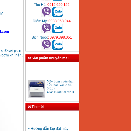
Thu Hà
: 0915.650.156
1M
Diễm My
: 0988.968.044
l.com
Bích Ngọc
: 0979.398.051
 suất khí (6-10
m bơm khí nén,
Sản phẩm khuyến mại
Máy bơm nước thải
điều hòa Value M2
(40L)
Giá
:
1050000
VND
Máy bơm đẩy cao
Panasonic GP 129JXK
Tin mới
(125W)
Giá
:
1650000
VND
» Hướng dẫn lắp đặt máy
Máy bơm dầu Nocchi
bơm ly tâm trục ngang
PGA 60-40M