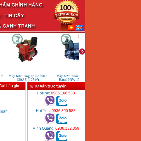
Máy bơm tăng áp RollStar
Máy bơm nước chân không
Máy phun rửa áp lực cao Mak
130AE (125W)
Hanil PDW-132 (125W)
HW102 (1.300W)
ửi báo giá
Tư vấn trực tuyến
Hotline
: 0986.166.533
Hải Yến
: 0936.390.588
Toàn,
Minh Quang
: 0936.132.359