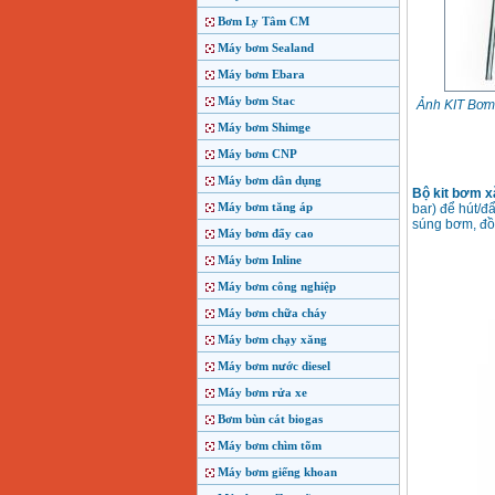
Bơm Ly Tâm CM
Máy bơm Sealand
Máy bơm Ebara
Máy bơm Stac
Ảnh KIT Bơm 
Máy bơm Shimge
Máy bơm CNP
Máy bơm dân dụng
Bộ kit bơm x
Máy bơm tăng áp
bar) để hút/đ
súng bơm, đồn
Máy bơm đẩy cao
Máy bơm Inline
Máy bơm công nghiệp
Máy bơm chữa cháy
Máy bơm chạy xăng
Máy bơm nước diesel
Máy bơm rửa xe
Bơm bùn cát biogas
Máy bơm chìm tõm
Máy bơm giếng khoan