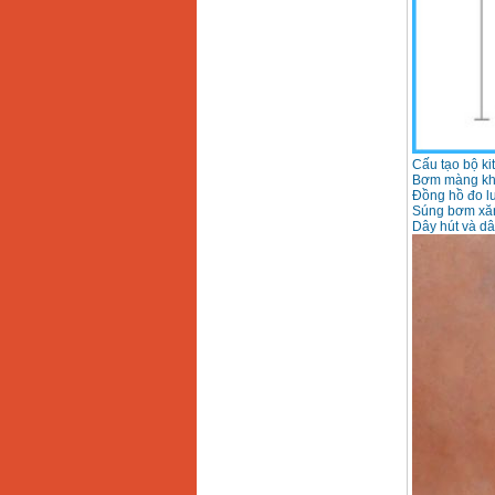
Máy rửa xe cao áp
Karcher HD 5/11 P
(2200W)
Giá
:
19990000
VND
Máy bơm hút giếng
sâu Shimizu PC260
(750W)
Giá
:
2950000
VND
Cấu tạo bộ ki
Bơm màng khí 
Đồng hồ đo lư
Súng bơm xăng
Dây hút và dâ