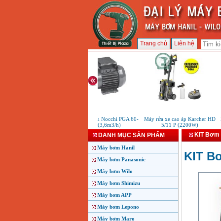
Trang chủ
Liên hệ
Máy bơm dầu Nocchi PGA 60-
Máy rửa xe cao áp Karcher HD
Má
40M (3,6m3/h)
5/11 P (2200W)
KIT Bơm 
DANH MỤC SẢN PHẨM
Máy bơm Hanil
KIT B
Máy bơm Panasonic
Máy bơm Wilo
Máy bơm Shimizu
Máy bơm APP
Máy bơm Lepono
Máy bơm Maro