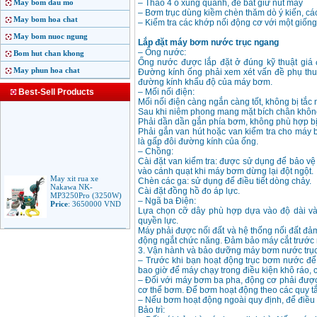
May bom dau mo
– Tháo 4 ô xung quanh, đế bắt giữ nút máy
– Bơm trục dùng kiềm chèn thăm dò ý kiến, các
May bom hoa chat
– Kiểm tra các khớp nối động cơ với một giống
May bom nuoc ngung
Lắp đặt máy bơm nước trục ngang
– Ống nước:
Bom hut chan khong
Ống nước được lắp đặt ở đúng kỹ thuật giá
May phun hoa chat
Đường kính ống phải xem xét vấn đề phụ thu
đường kính khẩu độ của máy bơm.
Best-Sell Products
– Mối nối điện:
Mối nối điện càng ngắn càng tốt, không bị tắc 
Sau khi niêm phong mang mặt bích chân khôn
Phải dần dần gắn phía bơm, không phù hợp bị
Phải gắn van hút hoặc van kiểm tra cho máy b
là gấp đôi đường kính của ống.
– Chồng:
Cài đặt van kiểm tra: được sử dụng để bảo v
vào cánh quạt khi máy bơm dừng lại đột ngột.
May xit rua xe
Chèn các ga: sử dụng để điều tiết dòng chảy.
Nakawa NK-
Cài đặt đồng hồ đo áp lực.
MP3250Pro (3250W)
Price
:
3650000
VND
– Ngã ba Điện:
Lựa chọn cỡ dây phù hợp dựa vào độ dài và 
quyền lực.
Máy phải được nối đất và hệ thống nối đất đảm
May phun rua ap luc
động ngắt chức năng. Đảm bảo máy cắt trước 
cao Makita HW102
3. Vận hành và bảo dưỡng máy bơm nước trụ
(1.300W)
– Trước khi bạn hoạt động trục bơm nước để
Price
:
2250000
VND
bao giờ để máy chạy trong điều kiện khô ráo, 
– Đối với máy bơm ba pha, động cơ phải được 
cơ thể bơm. Để bơm hoạt động theo các quy tắ
May xit rua ap luc cao
– Nếu bơm hoạt động ngoài quy định, để điều c
Bosch AQT 160
Bảo trì:
(2600W)