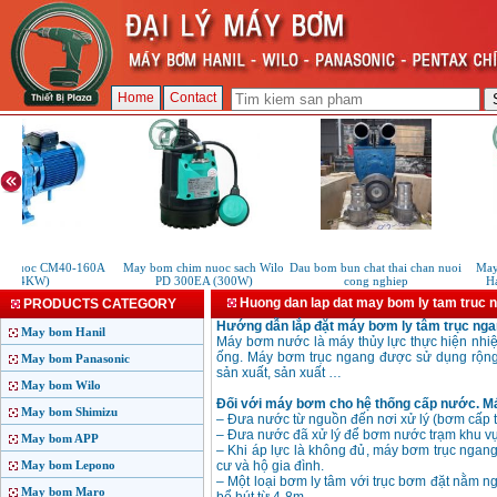
Home
Contact
 nuoc CM40-160A
May bom chim nuoc sach Wilo
Dau bom bun chat thai chan nuoi
May 
(4KW)
PD 300EA (300W)
cong nghiep
Ha
Huong dan lap dat may bom ly tam truc 
PRODUCTS CATEGORY
Hướng dẫn lắp đặt máy bơm ly tâm trục ng
May bom Hanil
Máy bơm nước là máy thủy lực thực hiện nhi
ống. Máy bơm trục ngang được sử dụng rộng 
May bom Panasonic
sản xuất, sản xuất …
May bom Wilo
Đối với máy bơm cho hệ thống cấp nước. M
May bom Shimizu
– Đưa nước từ nguồn đến nơi xử lý (bơm cấp t
– Đưa nước đã xử lý để bơm nước trạm khu vực
May bom APP
– Khi áp lực là không đủ, máy bơm trục ngan
May bom Lepono
cư và hộ gia đình.
– Một loại bơm ly tâm với trục bơm đặt nằm n
May bom Maro