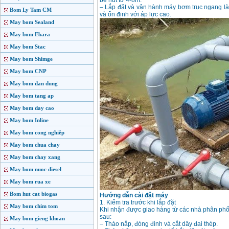
bể hút từ 4-8m.
– Lắp đặt và vận hành máy bơm trục ngang là
Bom Ly Tam CM
và ổn định với áp lực cao.
May bom Sealand
May bom Ebara
May bom Stac
May bom Shimge
May bom CNP
May bom dan dung
May bom tang ap
May bom day cao
May bom Inline
May bom cong nghiêp
May bom chua chay
May bom chay xang
May bom nuoc diesel
May bom rua xe
Bom hut cat biogas
Hướng dẫn cài đặt máy
1. Kiểm tra trước khi lắp đặt
May bom chim tom
Khi nhận được giao hàng từ các nhà phân phối
sau:
May bom gieng khoan
– Tháo nắp, đóng đinh và cắt dây đai thép.