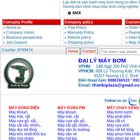
Lap dat va van hanh may bom dong co dien 1
Huong dan chon mua may bom cong nghiep.
May rua xe cao ap
Karcher HD 5/11 P
(2200W)
Price
:
19990000
VND
Comapny Profile
Company policy
Custome
»
About us
»
Trial Policy
»
Order 
»
Company Vision
»
Warranty Policy
»
Paymen
May bom hut gieng
»
Business perspective
»
Refund policy
»
Oder 
sau Shimizu PC260
»
Job Careers
»
Shipping policy
»
Map G
(750W)
Price
:
2950000
VND
Counter: 9799674
Home
Contact
ĐẠI LÝ MÁY BƠM
VPHN:
14B Ngõ 200 Phố Vĩnh H
VPHCM:
609 Lý Thường Kiệt, P
815/7 Hương Lộ 2, Bình
Điện thoại/ Zalo:
0986166533
*
091
thietbiplaza@gmail.c
Email:
Follow us on
:
MÁY DÙNG ĐIỆN
MÁY DÙNG PIN
MÁY CHẠY XĂNG 
Máy khoan
Máy khoan
Máy bơm nước
Máy mài, cắt
Máy mài, cắt
Máy phát điện
Máy cưa gỗ, sắt,..
Máy cưa sắt, gỗ,..
Máy cắt cỏ
Máy cắt sắt, nhôm,..
Máy cắt sắt, nhôm,..
Máy cưa xích
Máy đục bê tông
Máy vặn ốc bulông
Máy cắt bê tông
Máy khò nhiệt thổi bụi
Máy vặn vít
Máy phun hóa chất
Máy chà nhám
Máy hút bụi
Máy phun áp lực