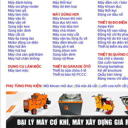
Máy đánh bóng
Máy thổi bụi
Máy đầm cóc / bàn
Máy soi phay router
Máy dò kim loại
Máy khoan đục
Máy bào gỗ
Máy thổi bụi
Máy làm mộc
MÁY DÙNG HƠI
Động cơ đầu nổ
Máy vặn ốc
Máy khoan khí nén
Máy vặn vít
Búa đục khí nén
THIÊT BỊ ĐO ĐIỆN
Súng bắn keo
Máy mài dũa hơi
Ampe Kìm
Súng bắn đinh
Máy chà nhám
Đồng hồ vạn năng
Máy cắt cỏ
Máy cưa máy cắt
Đồng hồ chỉ thị ph
Máy tỉa hàng rào
Máy vặn bu lông ốc vít
Đồng hồ đo trở các
Motor động cơ điện
Máy đầm khuôn cát
Đồng hồ đo điện tr
Máy hút ẩm
Súng gõ rỉ sét
Thiết bị kiểm tra d
Máy hút bụi
Súng phun sơn
Máy chà sàn giặt thảm
Súng bắn đinh
THIỆT BỊ QUẢNG
Máy hút chân không
Súng rút Rive
Giá chữ x standy
Giá cuốn banner
DỤNG CỤ LÀM MỘC
THIÊT BỊ GARAGE ÔTÔ
Khung backdrop
Máy làm mộc
Thiết bị sửa chữa ô tô
Kệ để brochure
Thiết bị bảo hộ PCCC
Quầy bán hàng
Bảng menu chỉ dẫ
PHỤ TÙNG PHỤ KIỆN:
Mũi khoan mũi đục
|
Đá mài đá cắt
|
Lưỡi cưa lưỡi cắt