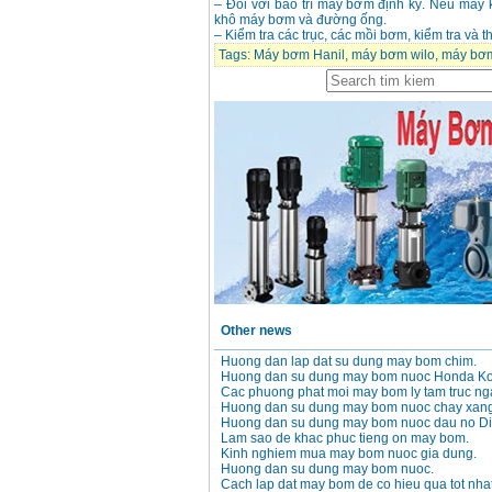
– Đối với bảo trì máy bơm định kỳ. Nếu máy k
Price
:
12500000
VND
khô máy bơm và đường ống.
– Kiểm tra các trục, các mồi bơm, kiểm tra và
Tags:
Máy bơm Hanil
,
máy bơm wilo
,
máy bơm
May bom cap thoat
nuoc dau no Diesel
D6-80
Price
:
9500000
VND
May bom nuoc CM40-
160A (4KW)
Price
:
7500000
VND
May phun rua xe
Ergen EN6700 Eco
(2600W)
Price
:
1990000
VND
Other news
May bom Van The hut
sau day xa
Huong dan lap dat su dung may bom chim.
Price
:
2650000
VND
Huong dan su dung may bom nuoc Honda Ko
Cac phuong phat moi may bom ly tam truc ng
Huong dan su dung may bom nuoc chay xang
Huong dan su dung may bom nuoc dau no Di
May bom nuoc CM32-
Lam sao de khac phuc tieng on may bom.
160A (3KW)
Kinh nghiem mua may bom nuoc gia dung.
Price
:
6500000
VND
Huong dan su dung may bom nuoc.
Cach lap dat may bom de co hieu qua tot nhat