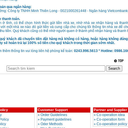
oản qua ngân hàng:
ưởng: Công ty TNHH Minh Thiên Long - 0021000261448 - Ngân hàng Vietcombank
 thanh toán.
h ở tỉnh, có thể chọn hình thức gửi tiền nhà xe, nhờ nhà xe nhận hàng và than
 với một nhà xe nào đó gửi tiền và cung cấp cho chúng tôi thông tin nhà xe để chú
thu tiền. Quý khách cũng có thể nhờ người quen ở thành phố nhận hàng và thanh 
quý khách đã chuyển tiền đặt hàng mà không có hàng, hoặc hàng không đún
g ty sẽ hoàn trả lại 100% số tiền cho quý khách trong thời gian sớm nhất.
 thêm thông tin vui lòng liên hệ phòng kế toán:
0243.996.5613 * Hotline: 0986.1
olicy
Customer Support
Partner and Supplier
cy
»
Order Guidelines
»
Co-operation idea
Policy
»
Payment guidelines
»
Co-operation form
licy
»
Oder Methods
»
Co-operation policy