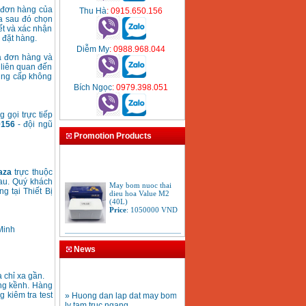
g đơn hàng của
Thu Hà
: 0915.650.156
a sau đó chọn
ết và xác nhận
 đặt hàng.
Diễm My
: 0988.968.044
ủa đơn hàng và
 liên quan đến
cung cấp không
Bích Ngọc
: 0979.398.051
 gọi trực tiếp
0156
- đội ngũ
Promotion Products
laza
trực thuộc
au. Quý khách
May bom nuoc thai
dieu hoa Value M2
g tại Thiết Bị
(40L)
Price
:
1050000
VND
Minh
May bom day cao
Panasonic GP 129JXK
News
(125W)
Price
:
1650000
VND
 chỉ xa gần.
ồng kềnh. Hàng
» Huong dan lap dat may bom
 kiêm tra test
May bom dau Nocchi
ly tam truc ngang
PGA 60-40M