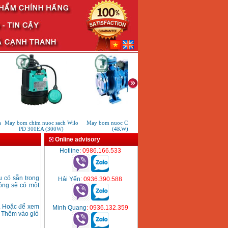
May bom chim nuoc sach Wilo
May bom nuoc CM40-160A
May rua xe cao ap Karcher
PD 300EA (300W)
(4KW)
5/11 P (2200W)
Online advisory
Hotline
: 0986.166.533
u có sẵn trong
Hải Yến
: 0936.390.588
ông sẽ có một
. Hoặc để xem
Minh Quang
: 0936.132.359
n Thêm vào giỏ