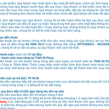
u sản phẩm, Quý khách nên nhấn lệnh Cập nhật để biết được chính xác tình trạn
trường hợp Quý khách muốn thay đổi lựa chọn, Quý khách có thể nhấn chọn Bỏ r
mới cần mua. Khi chọn xong, Quý khách vui lòng điền đầy đủ các thông tin cần thi
hàng & Phương thức thanh toán và nhấn chọn Hoàn tất, Quý khách đã hoàn tất việc
c đơn đặt hàng của Quý khách, chúng tôi sẽ tiến hành kiểm tra tính xác thực c
 Quý khách các điều lệ giao và nhận hàng trong thời gian sớm nhất (Mọi thông tin
 được bảo đảm bí mật tuyệt đối.) Trong trường hợp những thông tin Quý khách 
ông chính xác, chúng tôi có thể từ chối hoặc hủy bỏ đơn hàng.
ua điện thoại:
iện thuận lợi và nhanh chóng nhất cho việc mua hàng của Quý khách, xin vui lòng
i qua số điện thoại
04 3996 5613
hoặc đường dây nóng:
0979398051 - 091565
 chúng tô sẽ tư vấn và phục vụ Quý khách một cách tốt nhất.
thanh toán:
(xem chi tiết
tại đây
)
thanh toán mua hàng tại Thiết Bị Plaza
kiện thuận lợi cho khách hàng trong việc mua hàng và thanh toán tại
Thiết Bị P
ý Công ty TNHH Minh Thiên Long chấp nhận nhiều hình thức thanh toán khác nh
ựa chọn một trong các hình thức thanh toán dưới đây để thanh toán khi mua hàn
tiền mặt tại Hà Nội / TP HCM
thu tiền mặt trực tiếp đối với khách hàng ở khu vực nội thành Hà Nội và tp Hồ Chí 
 hàng trong vòng 2- 6 tiếng kể từ lúc đặt hàng.
 qua Bưu điện (COD) giao hàng thu tiền tại nhà.
thu tiền qua Bưu điện đối với khách hàng ở tỉnh
o hàng trong vòng 48-72 tiếng kể từ khi đặt hàng (khoảng 2-3 ngày làm việc) tùy đỉa
 dụng:
Các mặt hàng gửi COD có giá trị vừa và nhỏ, kích thước nhỏ gọn, không c
ty kiểm tra đóng gói niêm phong trước khi gửi, đề nghị quý khách không bóc hàng
 nhận hàng.