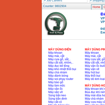
»
Job Careers
»
Shipping 
Counter: 9802904
Home
C
May bom cap thoat
Đ
nuoc dau no Diesel
D6-80
VP
Price
:
9500000
VND
VP
Điệ
May bom nuoc CM40-
Em
160A (4KW)
Price
:
7500000
VND
MÁY DÙNG ĐIỆN
MÁY DÙNG PI
May phun rua xe
Máy khoan
Máy khoan
Ergen EN6700 Eco
Máy mài, cắt
Máy mài, cắt
(2600W)
Máy cưa gỗ, sắt,..
Máy cưa sắt, gỗ,
Price
:
1990000
VND
Máy cắt sắt, nhôm,..
Máy cắt sắt, nhô
Máy đục bê tông
Máy vặn ốc bul
Máy khò nhiệt thổi bụi
Máy vặn vít
May bom Van The hut
Máy chà nhám
Máy hút bụi
sau day xa
Máy đánh bóng
Máy thổi bụi
Price
:
2650000
VND
Máy soi phay router
Máy dò kim loại
Máy bào gỗ
Máy làm mộc
MÁY DÙNG HƠ
Máy vặn ốc
Máy khoan khí 
May bom nuoc CM32-
Máy vặn vít
Búa đục khí né
160A (3KW)
Súng bắn keo
Máy mài dũa hơ
Price
:
6500000
VND
Súng bắn đinh
Máy chà nhám
Máy cắt cỏ
Máy cưa máy cắ